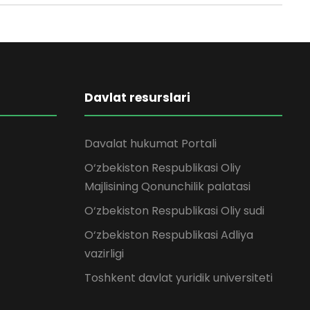
Davlat resurslari
Davalat hukumat Portali
O‘zbekiston Respublikasi Oliy
Majlisining Qonunchilik palatasi
O‘zbekiston Respublikasi Oliy sudi
O‘zbekiston Respublikasi Adliya
vazirligi
Toshkent davlat yuridik universiteti