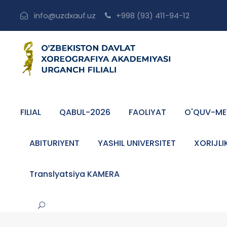
info@uzdxauf.uz
+998 (93) 411-94-12
FILIAL
QABUL-2026
FAOLIYAT
O'QUV-ME
ABITURIYENT
YASHIL UNIVERSITET
XORIJLI
Translyatsiya KAMERA