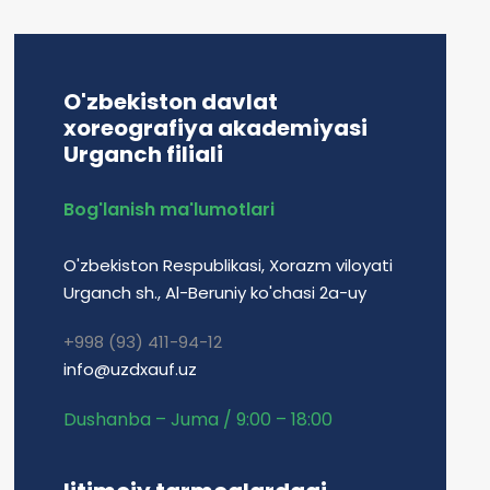
O'zbekiston davlat
xoreografiya akademiyasi
Urganch filiali
Bog'lanish ma'lumotlari
O'zbekiston Respublikasi, Xorazm viloyati
Urganch sh., Al-Beruniy ko'chasi 2a-uy
+998 (93) 411-94-12
info@uzdxauf.uz
Dushanba – Juma / 9:00 – 18:00