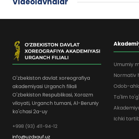
Videolavhalar
Akademi
Umumiy m
Normativ h
O'zbekiston davlat xoreografiya
Odob-ahlo
akademiyasi Urganch filiali
O'zbekiston Respublikasi, Xorazm
Ta'lim to'g
viloyati, Urganch tumani, Al-Beruniy
Akademiya
ko'chasi 2a-uy
Ichki tarti
+998 (93) 411-94-12
info@uzdxauf.uz