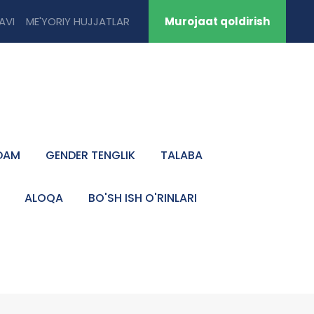
TAVI
ME'YORIY HUJJATLAR
Murojaat qoldirish
DAM
GENDER TENGLIK
TALABA
ALOQA
BO'SH ISH O'RINLARI