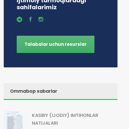
Ijtimoiy tarmoqlardagi
sahifalarimiz
Talabalar uchun resurslar
Ommabop xabarlar
KASBIY (IJODIY) IMTIHONLAR
NATIJALARI