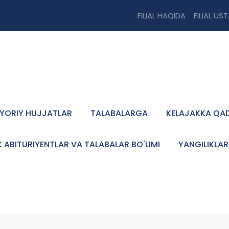
FILIAL HAQIDA
FILIAL US
YORIY HUJJATLAR
TALABALARGA
KELAJAKKA QA
K ABITURIYENTLAR VA TALABALAR BO'LIMI
YANGILIKLAR