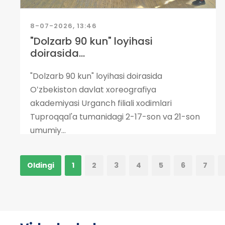
8-07-2026, 13:46
"Dolzarb 90 kun" loyihasi
doirasida...
"Dolzarb 90 kun" loyihasi doirasida
Oʻzbekiston davlat xoreografiya
akademiyasi Urganch filiali xodimlari
Tuproqqal'a tumanidagi 2-17-son va 21-son
umumiy...
Oldingi
1
2
3
4
5
6
7