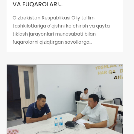
VA FUQAROLAR!...
Oʻzbekiston Respublikasi Oliy taʼlim
tashkilotlariga oʻqishni koʻchirish va qayta
tiklash jarayonlari munosabati bilan
fuqarolarni qiziqtirgan savollarga...