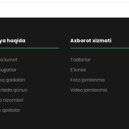
ya haqida
Axborot xizmati
a'lumot
Tadbirlar
ujjatlar
E'lonlar
q qoidalari
Foto jamlanma
'risida qonun
Video jamlanma
 nizomlari
b qoidalar