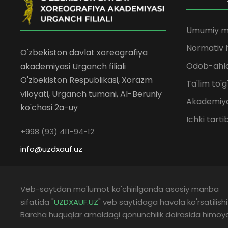
Umumiy m
Normativ h
O'zbekiston davlat xoreografiya
Odob-ahlo
akademiyasi Urganch filiali
O'zbekiston Respublikasi, Xorazm
Ta'lim to'g
viloyati, Urganch tumani, Al-Beruniy
Akademiya
ko'chasi 2a-uy
Ichki tarti
+998 (93) 411-94-12
info@uzdxauf.uz
Veb-saytdan ma'lumot ko'chirilganda asosiy manba
sifatida "
UZDXAUF.UZ
" veb saytidaga havola ko'rsatilishi
Barcha huquqlar amaldagi qonunchilik doirasida himoy