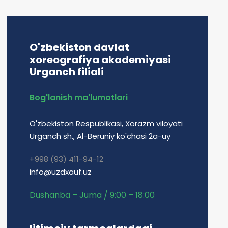
O'zbekiston davlat
xoreografiya akademiyasi
Urganch filiali
Bog'lanish ma'lumotlari
O'zbekiston Respublikasi, Xorazm viloyati
Urganch sh., Al-Beruniy ko'chasi 2a-uy
+998 (93) 411-94-12
info@uzdxauf.uz
Dushanba – Juma / 9:00 – 18:00