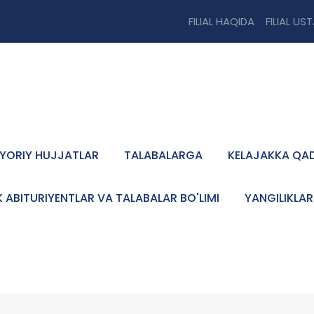
FILIAL HAQIDA
FILIAL US
YORIY HUJJATLAR
TALABALARGA
KELAJAKKA QA
K ABITURIYENTLAR VA TALABALAR BO'LIMI
YANGILIKLAR