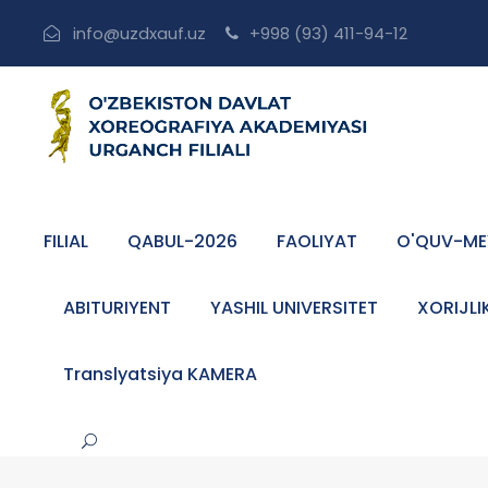
info@uzdxauf.uz
+998 (93) 411-94-12
FILIAL
QABUL-2026
FAOLIYAT
O'QUV-ME
ABITURIYENT
YASHIL UNIVERSITET
XORIJLI
Translyatsiya KAMERA