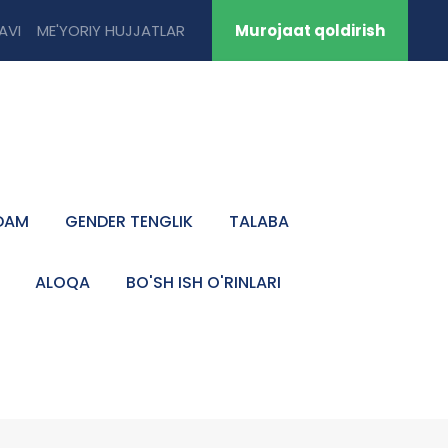
TAVI
ME'YORIY HUJJATLAR
Murojaat qoldirish
DAM
GENDER TENGLIK
TALABA
ALOQA
BO'SH ISH O'RINLARI