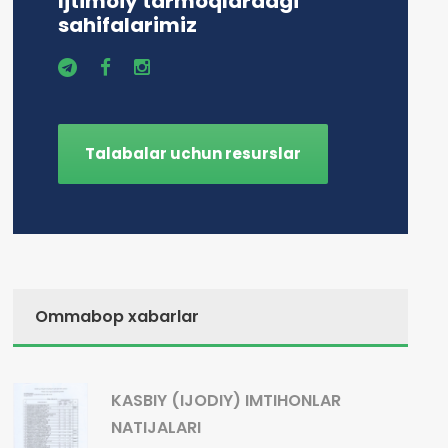
Ijtimoiy tarmoqlardagi
sahifalarimiz
Talabalar uchun resurslar
Ommabop xabarlar
KASBIY (IJODIY) IMTIHONLAR
NATIJALARI