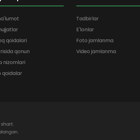
a'lumot
Tadbirlar
ujjatlar
E'lonlar
q qoidalari
Foto jamlanma
'risida qonun
Video jamlanma
 nizomlari
b qoidalar
 shart.
alangan.