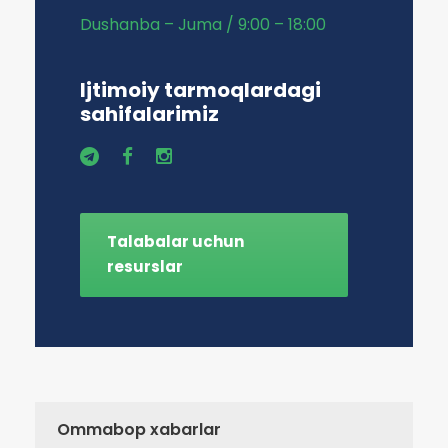
Dushanba – Juma / 9:00 – 18:00
Ijtimoiy tarmoqlardagi
sahifalarimiz
Talabalar uchun
resurslar
Ommabop xabarlar