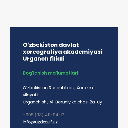
O'zbekiston davlat
xoreografiya akademiyasi
Urganch filiali
Bog'lanish ma'lumotlari
O'zbekiston Respublikasi, Xorazm
viloyati
Urganch sh., Al-Beruniy ko'chasi 2a-uy
+998 (93) 411-94-12
info@uzdxauf.uz