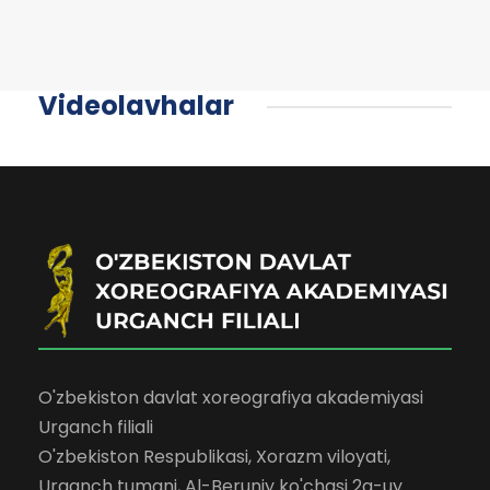
Videolavhalar
O'zbekiston davlat xoreografiya akademiyasi
Urganch filiali
O'zbekiston Respublikasi, Xorazm viloyati,
Urganch tumani, Al-Beruniy ko'chasi 2a-uy