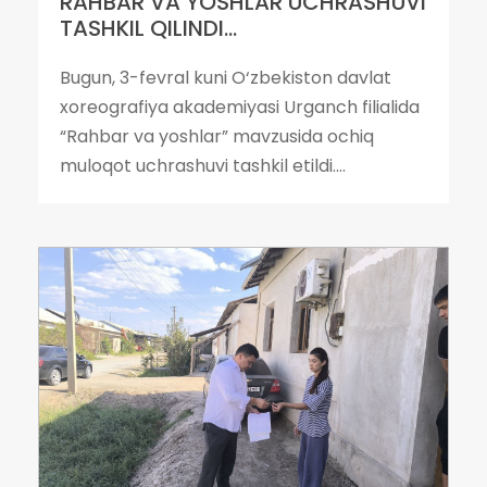
RAHBAR VA YOSHLAR UCHRASHUVI
TASHKIL QILINDI...
Bugun, 3-fevral kuni O‘zbekiston davlat
xoreografiya akademiyasi Urganch filialida
“Rahbar va yoshlar” mavzusida ochiq
muloqot uchrashuvi tashkil etildi....