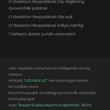
O‘zbekiston Respublikasi Oliy Majlisining
Qonunchilik palatasi
O‘zbekiston Respublikasi Oliy sudi
O‘zbekiston Respublikasi Adliya vazirligi
Toshkent davlat yuridik universiteti
Veb-saytdan ma'lumot ko'chirilganda asosiy
manba
sifatida "
UZDXAUF.UZ
" veb saytidaga havola
ko'rsatilishi shart.
Barcha huquqlar amaldagi qonunchilik doirasida
himoyalangan.
Sayt
"Raqamli iqtisodiyotni rivojlantirish" MCHJ