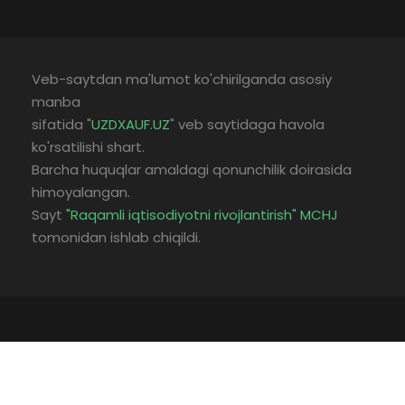
Veb-saytdan ma'lumot ko'chirilganda asosiy
manba
sifatida "
UZDXAUF.UZ
" veb saytidaga havola
ko'rsatilishi shart.
Barcha huquqlar amaldagi qonunchilik doirasida
himoyalangan.
Sayt
"Raqamli iqtisodiyotni rivojlantirish" MCHJ
tomonidan ishlab chiqildi.