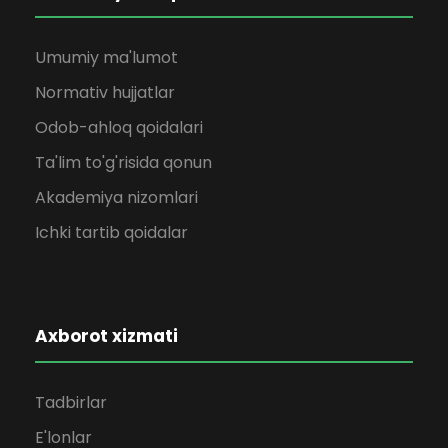
Umumiy ma'lumot
Normativ hujjatlar
Odob-ahloq qoidalari
Ta'lim to'g'risida qonun
Akademiya nizomlari
Ichki tartib qoidalar
Axborot xizmati
Tadbirlar
E'lonlar