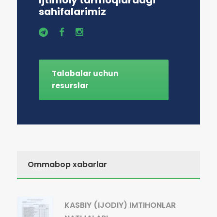
Ijtimoiy tarmoqlardagi
sahifalarimiz
Talabalar uchun
resurslar
Ommabop xabarlar
KASBIY (IJODIY) IMTIHONLAR