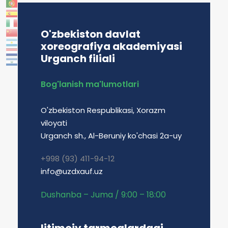
O'zbekiston davlat
xoreografiya akademiyasi
Urganch filiali
Bog'lanish ma'lumotlari
O'zbekiston Respublikasi, Xorazm
viloyati
Urganch sh., Al-Beruniy ko'chasi 2a-uy
+998 (93) 411-94-12
info@uzdxauf.uz
Dushanba – Juma / 9:00 – 18:00