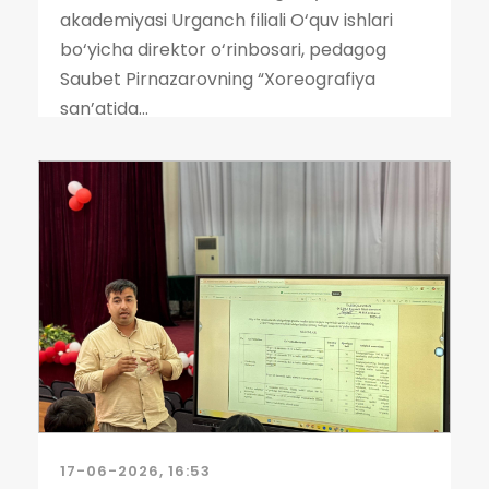
akademiyasi Urganch filiali O‘quv ishlari
bo‘yicha direktor o‘rinbosari, pedagog
Saubet Pirnazarovning “Xoreografiya
san’atida...
17-06-2026, 16:53