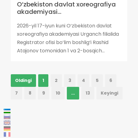
O‘zbekiston davlat xoreografiya
akademiyasi...
2026-yil 17-iyun kuni O‘zbekiston davlat
xoreografiya akademiyasi Urganch filialida
Registrator ofisi bo‘lim boshlig‘i Rashid
Atajonov tomonidan 1 va 2-bosqich...
Oldingi
1
2
3
4
5
6
7
8
9
10
...
13
Keyingi