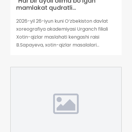
"Har bir ayoli olima bo‘lgan
mamlakat qudratli...
2026-yil 26-iyun kuni O‘zbekiston davlat
xoreografiya akademiyasi Urganch filiali
Xotin-qizlar maslahati kengashi raisi
B.Sapayeva, xotin-qizlar masalalari...