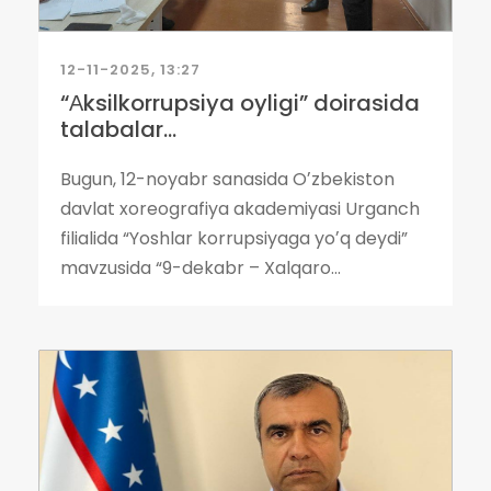
12-11-2025, 13:27
“Аksilkorrupsiya oyligi” doirasida
talabalar...
Bugun, 12-noyabr sanasida Oʼzbekiston
davlat xoreografiya akademiyasi Urganch
filialida “Yoshlar korrupsiyaga yoʼq deydi”
mavzusida “9-dekabr – Xalqaro...