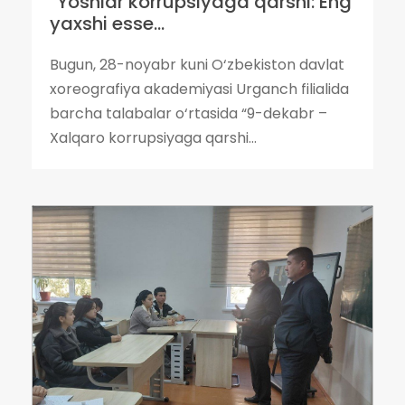
“Yoshlar korrupsiyaga qarshi: Eng
yaxshi esse...
Bugun, 28-noyabr kuni O‘zbekiston davlat
xoreografiya akademiyasi Urganch filialida
barcha talabalar o‘rtasida “9-dekabr –
Xalqaro korrupsiyaga qarshi...