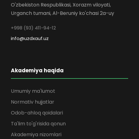
O'zbekiston Respublikasi, Xorazm viloyati,
Urganch tumani, Al-Beruniy ko'chasi 2a-uy
+998 (93) 411-94-12
info@uzdxauf.uz
Akademiya haqida
Umumiy ma'lumot
Normativ hujjatlar
Odob-ahloq qoidalari
Ta'lim to'g'risida qonun
Akademiya nizomlari