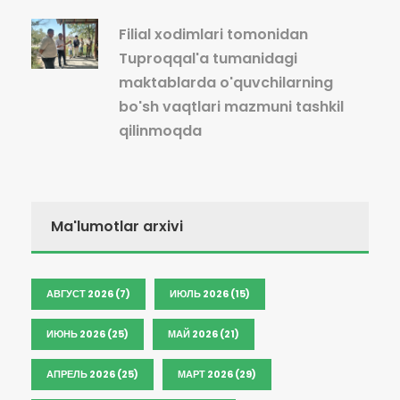
Filial xodimlari tomonidan
Tuproqqal'a tumanidagi
maktablarda o'quvchilarning
bo'sh vaqtlari mazmuni tashkil
qilinmoqda
Ma'lumotlar arxivi
АВГУСТ 2026 (7)
ИЮЛЬ 2026 (15)
ИЮНЬ 2026 (25)
МАЙ 2026 (21)
АПРЕЛЬ 2026 (25)
МАРТ 2026 (29)