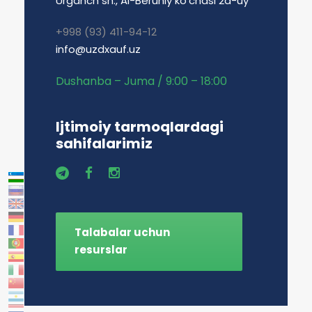
Urganch sh., Al-Beruniy ko'chasi 2a-uy
+998 (93) 411-94-12
info@uzdxauf.uz
Dushanba – Juma / 9:00 – 18:00
Ijtimoiy tarmoqlardagi
sahifalarimiz
Talabalar uchun
resurslar