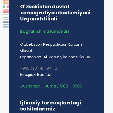
O'zbekiston davlat
xoreografiya akademiyasi
Urganch filiali
Bog'lanish ma'lumotlari
O'zbekiston Respublikasi, Xorazm
viloyati
Urganch sh., Al-Beruniy ko'chasi 2a-uy
+998 (93) 411-94-12
info@uzdxauf.uz
Dushanba – Juma / 9:00 – 18:00
Ijtimoiy tarmoqlardagi
sahifalarimiz