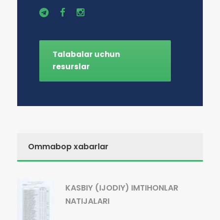
Talabalar uchun
resurslar
Ommabop xabarlar
KASBIY (IJODIY) IMTIHONLAR
NATIJALARI