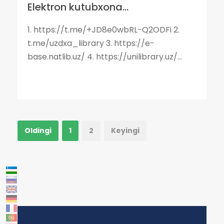
Elektron kutubxona...
1. https://t.me/+JD8e0wbRL-Q2ODFi 2.
t.me/uzdxa_library 3. https://e-
base.natlib.uz/ 4. https://unilibrary.uz/...
Oldingi
1
2
Keyingi