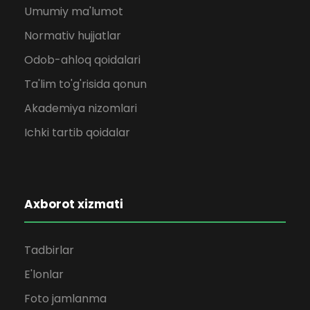
Umumiy ma'lumot
Normativ hujjatlar
Odob-ahloq qoidalari
Ta'lim to'g'risida qonun
Akademiya nizomlari
Ichki tartib qoidalar
Axborot xizmati
Tadbirlar
E'lonlar
Foto jamlanma