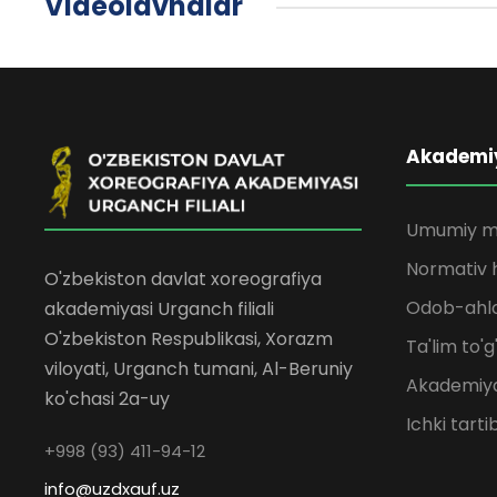
Videolavhalar
Akademi
Umumiy m
Normativ h
O'zbekiston davlat xoreografiya
Odob-ahlo
akademiyasi Urganch filiali
O'zbekiston Respublikasi, Xorazm
Ta'lim to'g
viloyati, Urganch tumani, Al-Beruniy
Akademiya
ko'chasi 2a-uy
Ichki tarti
+998 (93) 411-94-12
info@uzdxauf.uz