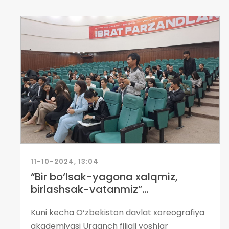
11-10-2024, 13:04
“Bir bo‘lsak-yagona xalqmiz,
birlashsak-vatanmiz”...
Kuni kecha O‘zbekiston davlat xoreografiya
akademiyasi Urganch filiali yoshlar