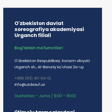
O'zbekiston davlat
xoreografiya akademiyasi
Urganch filiali
Bog'lanish ma'lumotlari
O'zbekiston Respublikasi, Xorazm viloyati
Urganch sh., Al-Beruniy ko'chasi 2a-uy
+998 (93) 411-94-12
info@uzdxauf.uz
Dushanba – Juma / 9:00 – 18:00