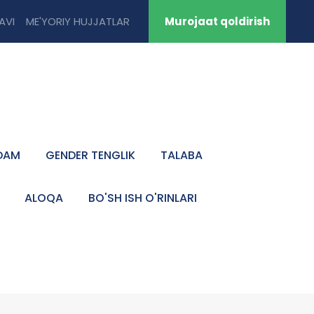
TAVI
ME'YORIY HUJJATLAR
Murojaat qoldirish
DAM
GENDER TENGLIK
TALABA
ALOQA
BO'SH ISH O'RINLARI