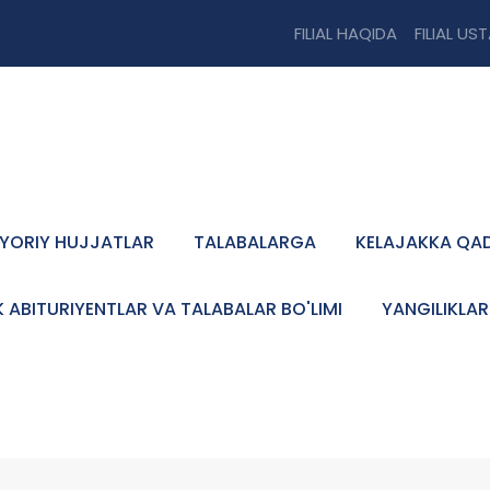
FILIAL HAQIDA
FILIAL US
YORIY HUJJATLAR
TALABALARGA
KELAJAKKA QA
K ABITURIYENTLAR VA TALABALAR BO'LIMI
YANGILIKLAR