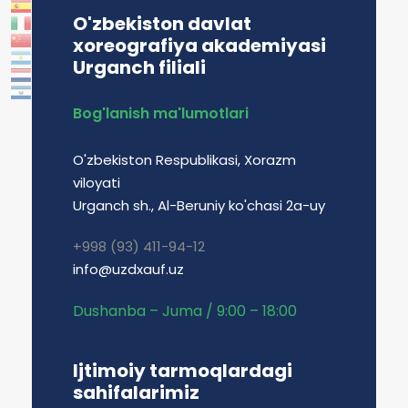
O'zbekiston davlat
xoreografiya akademiyasi
Urganch filiali
Bog'lanish ma'lumotlari
O'zbekiston Respublikasi, Xorazm
viloyati
Urganch sh., Al-Beruniy ko'chasi 2a-uy
+998 (93) 411-94-12
info@uzdxauf.uz
Dushanba – Juma / 9:00 – 18:00
Ijtimoiy tarmoqlardagi
sahifalarimiz