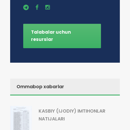
Talabalar uchun
resurslar
Ommabop xabarlar
KASBIY (IJODIY) IMTIHONLAR
NATIJALARI