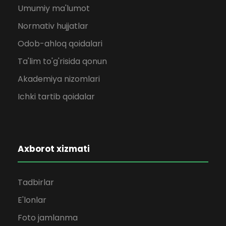
Umumiy ma'lumot
Normativ hujjatlar
Odob-ahloq qoidalari
Ta'lim to'g'risida qonun
Akademiya nizomlari
Ichki tartib qoidalar
Axborot xizmati
Tadbirlar
E'lonlar
Foto jamlanma