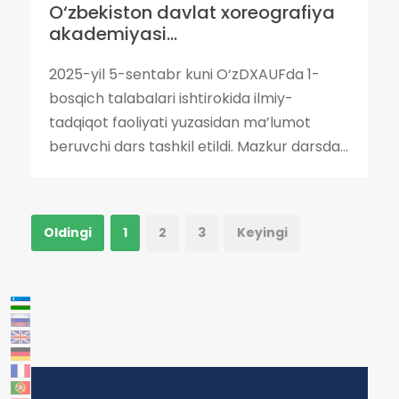
O‘zbekiston davlat xoreografiya
akademiyasi...
2025-yil 5-sentabr kuni O‘zDXAUFda 1-
bosqich talabalari ishtirokida ilmiy-
tadqiqot faoliyati yuzasidan ma’lumot
beruvchi dars tashkil etildi. Mazkur darsda...
Oldingi
1
2
3
Keyingi