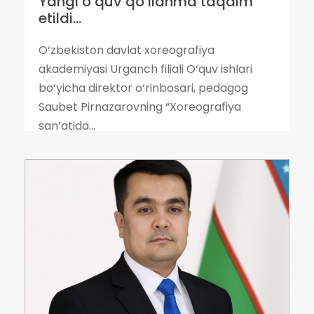
Yangi o‘quv qo‘llanma taqdim
etildi...
O‘zbekiston davlat xoreografiya
akademiyasi Urganch filiali O‘quv ishlari
bo‘yicha direktor o‘rinbosari, pedagog
Saubet Pirnazarovning “Xoreografiya
san’atida...