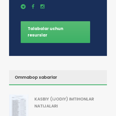
Talabalar uchun
resurslar
Ommabop xabarlar
KASBIY (IJODIY) IMTIHONLAR
NATIJALARI