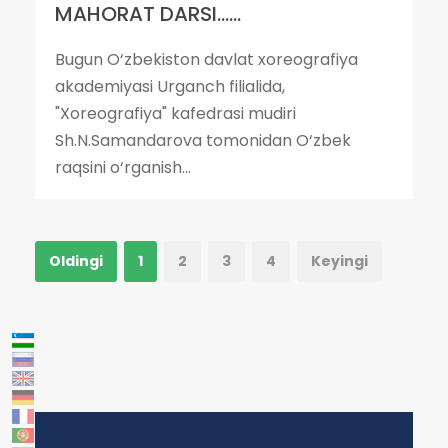
MAHORAT DARSI......
Bugun O‘zbekiston davlat xoreografiya
akademiyasi Urganch filialida,
"Xoreografiya" kafedrasi mudiri
Sh.N.Samandarova tomonidan O‘zbek
raqsini o‘rganish...
Oldingi
1
2
3
4
Keyingi