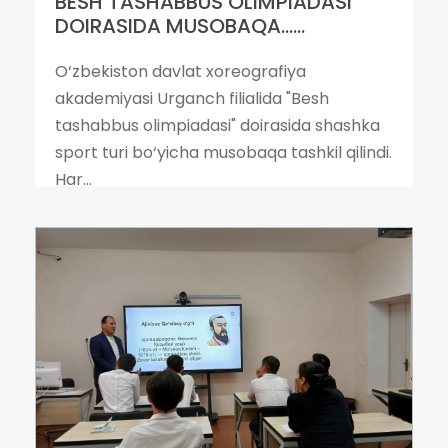
BESH TASHABBUS OLIMPIADASI
DOIRASIDA MUSOBAQA......
O‘zbekiston davlat xoreografiya
akademiyasi Urganch filialida "Besh
tashabbus olimpiadasi" doirasida shashka
sport turi bo‘yicha musobaqa tashkil qilindi.
Har...