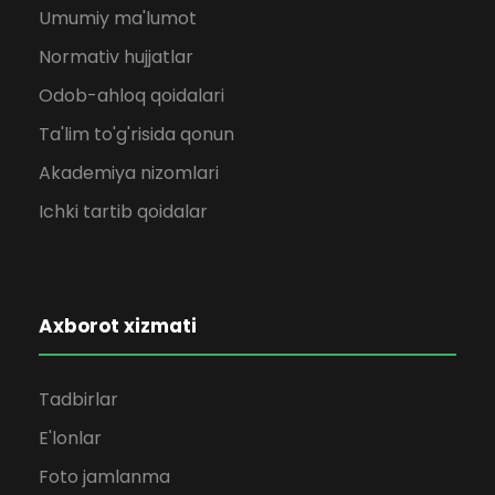
Umumiy ma'lumot
Normativ hujjatlar
Odob-ahloq qoidalari
Ta'lim to'g'risida qonun
Akademiya nizomlari
Ichki tartib qoidalar
Axborot xizmati
Tadbirlar
E'lonlar
Foto jamlanma