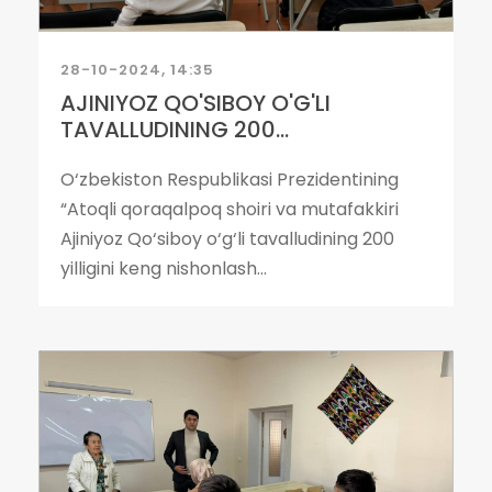
28-10-2024, 14:35
AJINIYOZ QO'SIBOY O'G'LI
TAVALLUDINING 200...
O‘zbekiston Respublikasi Prezidentining
“Atoqli qoraqalpoq shoiri va mutafakkiri
Ajiniyoz Qo‘siboy o‘g‘li tavalludining 200
yilligini keng nishonlash...