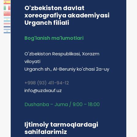
O'zbekiston davlat
xoreografiya akademiyasi
Urganch filiali
Bog'lanish ma'lumotlari
O'zbekiston Respublikasi, Xorazm
viloyati
Urganch sh., Al-Beruniy ko'chasi 2a-uy
+998 (93) 411-94-12
info@uzdxauf.uz
Dushanba – Juma / 9:00 – 18:00
Ijtimoiy tarmoqlardagi
sahifalarimiz