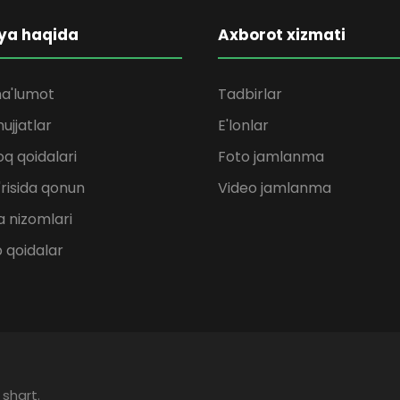
ya haqida
Axborot xizmati
a'lumot
Tadbirlar
ujjatlar
E'lonlar
q qoidalari
Foto jamlanma
'risida qonun
Video jamlanma
 nizomlari
b qoidalar
 shart.