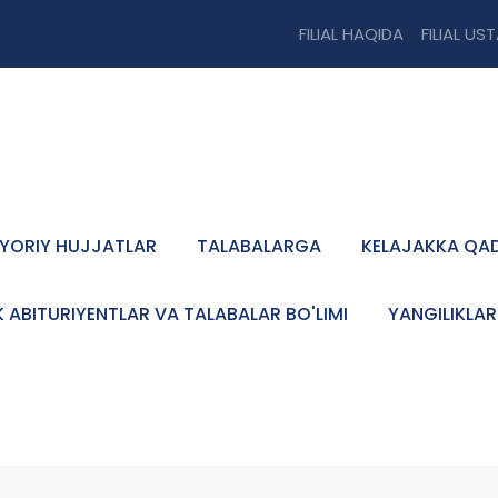
FILIAL HAQIDA
FILIAL US
YORIY HUJJATLAR
TALABALARGA
KELAJAKKA QA
K ABITURIYENTLAR VA TALABALAR BO'LIMI
YANGILIKLAR