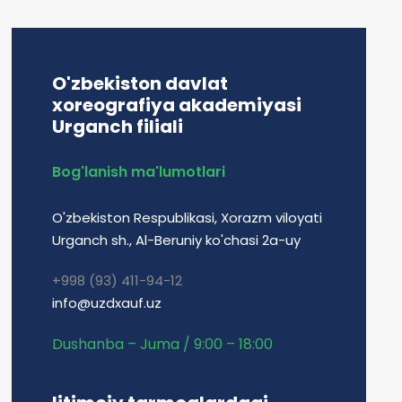
O'zbekiston davlat
xoreografiya akademiyasi
Urganch filiali
Bog'lanish ma'lumotlari
O'zbekiston Respublikasi, Xorazm viloyati
Urganch sh., Al-Beruniy ko'chasi 2a-uy
+998 (93) 411-94-12
info@uzdxauf.uz
Dushanba – Juma / 9:00 – 18:00