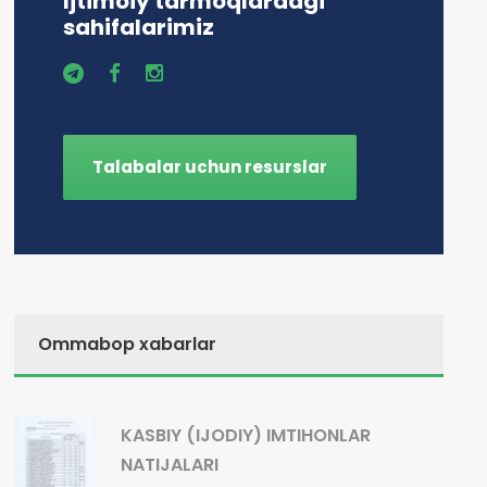
Ijtimoiy tarmoqlardagi
sahifalarimiz
Talabalar uchun resurslar
Ommabop xabarlar
KASBIY (IJODIY) IMTIHONLAR
NATIJALARI