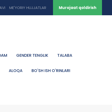
TAVI
ME'YORIY HUJJATLAR
Murojaat qoldirish
DAM
GENDER TENGLIK
TALABA
ALOQA
BO'SH ISH O'RINLARI