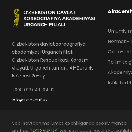
Akademi
Umumiy m
Normativ h
O'zbekiston davlat xoreografiya
Odob-ahlo
akademiyasi Urganch filiali
O'zbekiston Respublikasi, Xorazm
Ta'lim to'g
viloyati, Urganch tumani, Al-Beruniy
Akademiya
ko'chasi 2a-uy
Ichki tarti
+998 (93) 411-94-12
info@uzdxauf.uz
Veb-saytdan ma'lumot ko'chirilganda asosiy manba
sifatida "
UZDXAUF.UZ
" veb saytidaga havola ko'rsatilishi