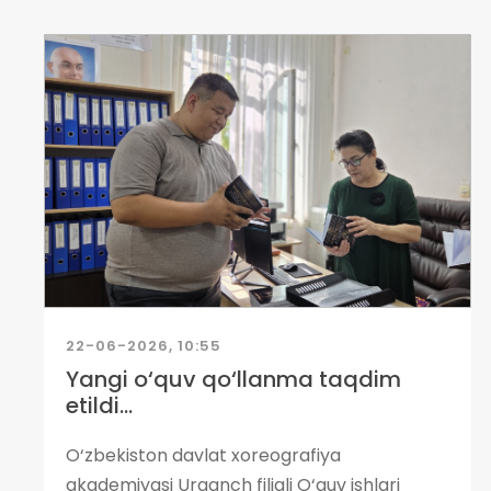
22-06-2026, 10:55
Yangi o‘quv qo‘llanma taqdim
etildi...
O‘zbekiston davlat xoreografiya
akademiyasi Urganch filiali O‘quv ishlari