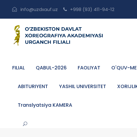
info@uzdxauf.uz
+998 (93) 411-94-12
FILIAL
QABUL-2026
FAOLIYAT
O'QUV-ME
ABITURIYENT
YASHIL UNIVERSITET
XORIJLI
Translyatsiya KAMERA