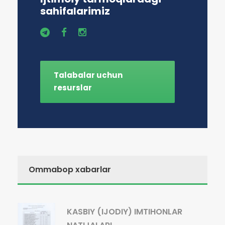
sahifalarimiz
Talabalar uchun
resurslar
Ommabop xabarlar
KASBIY (IJODIY) IMTIHONLAR