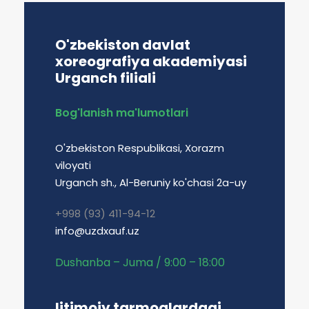
O'zbekiston davlat
xoreografiya akademiyasi
Urganch filiali
Bog'lanish ma'lumotlari
O'zbekiston Respublikasi, Xorazm
viloyati
Urganch sh., Al-Beruniy ko'chasi 2a-uy
+998 (93) 411-94-12
info@uzdxauf.uz
Dushanba – Juma / 9:00 – 18:00
Ijtimoiy tarmoqlardagi