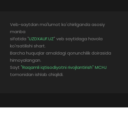
Veb-saytdan ma'lumot ko'chirilganda asosiy
manba
sifatida "
UZDXAUF.UZ
" veb saytidaga havola
ko'rsatilishi shart.
Barcha huquqlar amaldagi qonunchilik doirasida
himoyalangan.
Sayt
"Raqamli iqtisodiyotni rivojlantirish" MCHJ
tomonidan ishlab chiqildi.