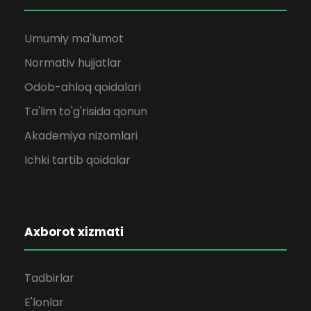
Umumiy ma'lumot
Normativ hujjatlar
Odob-ahloq qoidalari
Ta'lim to'g'risida qonun
Akademiya nizomlari
Ichki tartib qoidalar
Axborot xizmati
Tadbirlar
E'lonlar