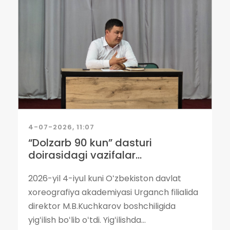
4-07-2026, 11:07
“Dolzarb 90 kun” dasturi
doirasidagi vazifalar...
2026-yil 4-iyul kuni Oʻzbekiston davlat
xoreografiya akademiyasi Urganch filialida
direktor M.B.Kuchkarov boshchiligida
yigʻilish boʻlib oʻtdi. Yigʻilishda...