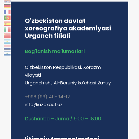
O'zbekiston davlat
xoreografiya akademiyasi
Urganch filiali
Bog'lanish ma'lumotlari
O'zbekiston Respublikasi, Xorazm
viloyati
Urganch sh., Al-Beruniy ko'chasi 2a-uy
+998 (93) 411-94-12
info@uzdxauf.uz
Dushanba – Juma / 9:00 – 18:00