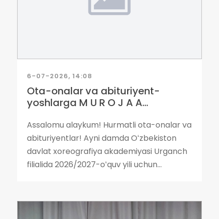
6-07-2026, 14:08
Ota-onalar va abituriyent-
yoshlarga M U R O J A A...
Assalomu alaykum! Hurmatli ota-onalar va
abituriyentlar! Ayni damda Oʻzbekiston
davlat xoreografiya akademiyasi Urganch
filialida 2026/2027-oʻquv yili uchun...