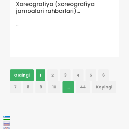
Xoreografiya (xoreografiya
jamoalari rahbarlari)...
...
Oldingi
1
2
3
4
5
6
7
8
9
10
...
44
Keyingi