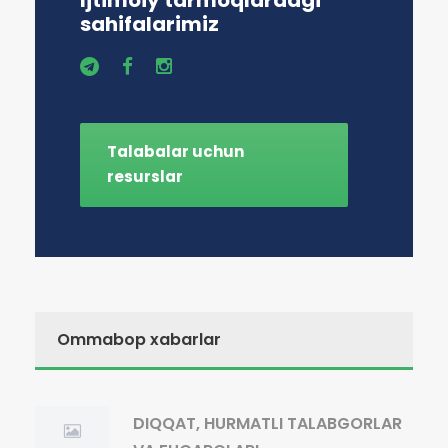
Ijtimoiy tarmoqlardagi
sahifalarimiz
Talabalar uchun
resurslar
Ommabop xabarlar
DIQQAT, HURMATLI TALABGORLAR