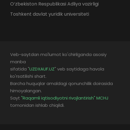
O‘zbekiston Respublikasi Adliya vazirligi
Toshkent davlat yuridik universiteti
Veb-saytdan ma'lumot ko'chirilganda asosiy
manba
sifatida "
UZDXAUF.UZ
" veb saytidaga havola
ko'rsatilishi shart.
Barcha huquqlar amaldagi qonunchilik doirasida
himoyalangan.
Sayt
"Raqamli iqtisodiyotni rivojlantirish" MCHJ
tomonidan ishlab chiqildi.