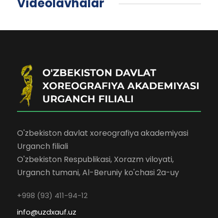
Videolavhalar
O'zbekiston davlat xoreografiya akademiyasi
Urganch filiali
O'zbekiston Respublikasi, Xorazm viloyati,
Urganch tumani, Al-Beruniy ko'chasi 2a-uy
+998 (93) 411-94-12
info@uzdxauf.uz