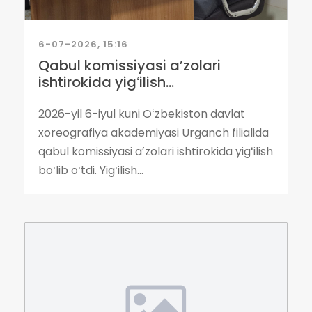
6-07-2026, 15:16
Qabul komissiyasi aʼzolari
ishtirokida yigʻilish...
2026-yil 6-iyul kuni Oʻzbekiston davlat
xoreografiya akademiyasi Urganch filialida
qabul komissiyasi aʼzolari ishtirokida yigʻilish
boʻlib oʻtdi. Yigʻilish...