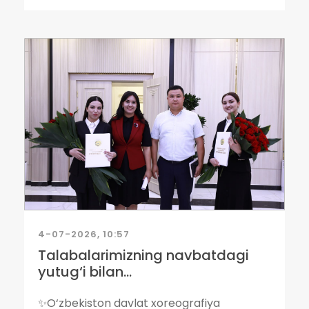
4-07-2026, 10:57
Talabalarimizning navbatdagi
yutug‘i bilan...
✨O‘zbekiston davlat xoreografiya