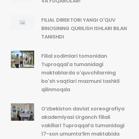
VA FUQAROLAR!
FILIAL DIREKTORI YANGI O'QUV
BINOSINING QURILISH ISHLARI BILAN
TANISHDI
Filial xodimlari tomonidan
Tuproqqal'a tumanidagi
maktablarda o'quvchilarning
bo'sh vaqtlari mazmuni tashkil
qilinmoqda
O‘zbekiston davlat xoreografiya
akademiyasi Urganch filiali
vakillari Tuproqqal’a tumanidagi
17-son umumta’lim maktabida