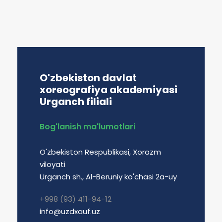
O'zbekiston davlat
xoreografiya akademiyasi
Urganch filiali
Bog'lanish ma'lumotlari
O'zbekiston Respublikasi, Xorazm
viloyati
Urganch sh., Al-Beruniy ko'chasi 2a-uy
+998 (93) 411-94-12
info@uzdxauf.uz