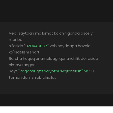
Veb-saytdan ma'lumot ko'chirilganda asosiy
manba
sifatida "
UZDXAUF.UZ
" veb saytidaga havola
ko'rsatilishi shart.
Barcha huquqlar amaldagi qonunchilik doirasida
himoyalangan.
Sayt
"Raqamli iqtisodiyotni rivojlantirish" MCHJ
tomonidan ishlab chiqildi.