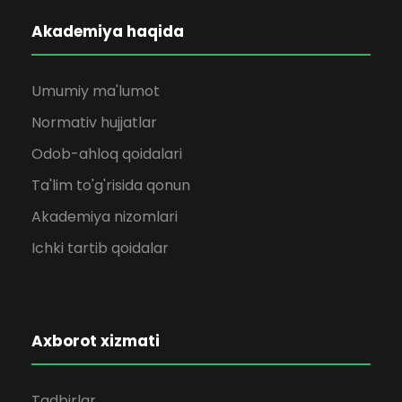
Akademiya haqida
Umumiy ma'lumot
Normativ hujjatlar
Odob-ahloq qoidalari
Ta'lim to'g'risida qonun
Akademiya nizomlari
Ichki tartib qoidalar
Axborot xizmati
Tadbirlar