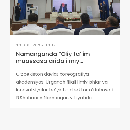
30-06-2025, 10:12
Namanganda “Oliy ta’lim
muassasalarida ilmiy...
O‘zbekiston davlat xoreografiya
akademiyasi Urganch filiali Ilmiy ishlar va
innovatsiyalar boʻyicha direktor oʻrinbosari
B.Shahanov Namangan viloyatida...