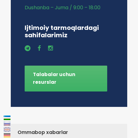
Dushanba – Juma / 9:00 – 18:00
Ijtimoiy tarmoqlardagi
sahifalarimiz
Talabalar uchun
resurslar
Ommabop xabarlar