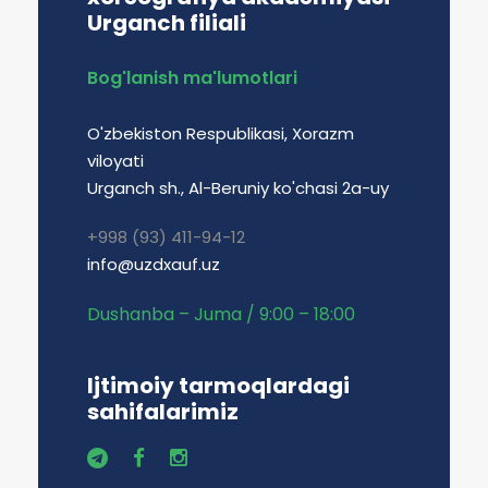
Urganch filiali
Bog'lanish ma'lumotlari
O'zbekiston Respublikasi, Xorazm
viloyati
Urganch sh., Al-Beruniy ko'chasi 2a-uy
+998 (93) 411-94-12
info@uzdxauf.uz
Dushanba – Juma / 9:00 – 18:00
Ijtimoiy tarmoqlardagi
sahifalarimiz