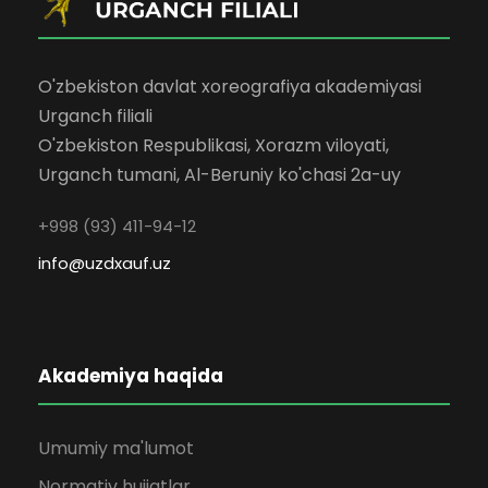
O'zbekiston davlat xoreografiya akademiyasi
Urganch filiali
O'zbekiston Respublikasi, Xorazm viloyati,
Urganch tumani, Al-Beruniy ko'chasi 2a-uy
+998 (93) 411-94-12
info@uzdxauf.uz
Akademiya haqida
Umumiy ma'lumot
Normativ hujjatlar