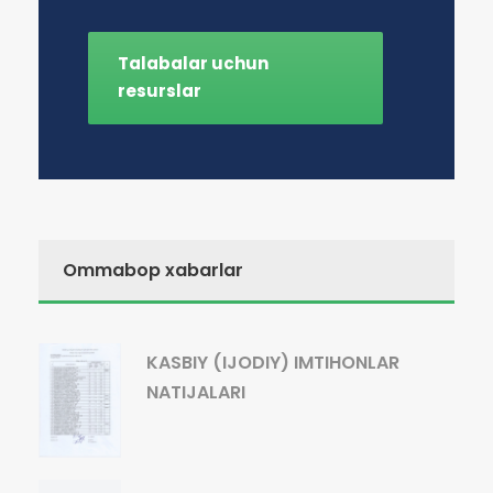
Talabalar uchun
resurslar
Ommabop xabarlar
KASBIY (IJODIY) IMTIHONLAR
NATIJALARI