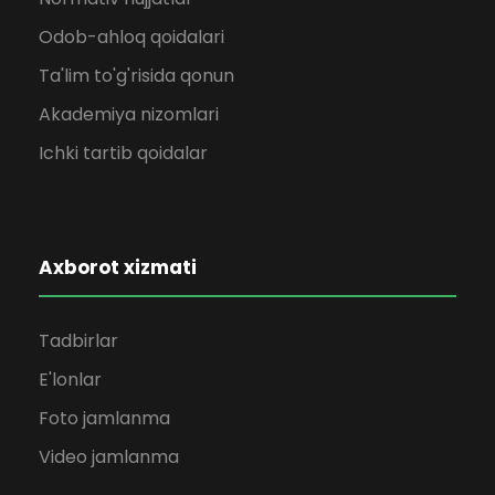
Odob-ahloq qoidalari
Ta'lim to'g'risida qonun
Akademiya nizomlari
Ichki tartib qoidalar
Axborot xizmati
Tadbirlar
E'lonlar
Foto jamlanma
Video jamlanma