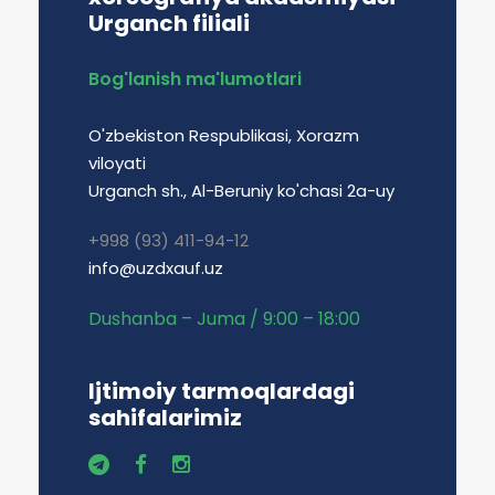
Urganch filiali
Bog'lanish ma'lumotlari
O'zbekiston Respublikasi, Xorazm
viloyati
Urganch sh., Al-Beruniy ko'chasi 2a-uy
+998 (93) 411-94-12
info@uzdxauf.uz
Dushanba – Juma / 9:00 – 18:00
Ijtimoiy tarmoqlardagi
sahifalarimiz