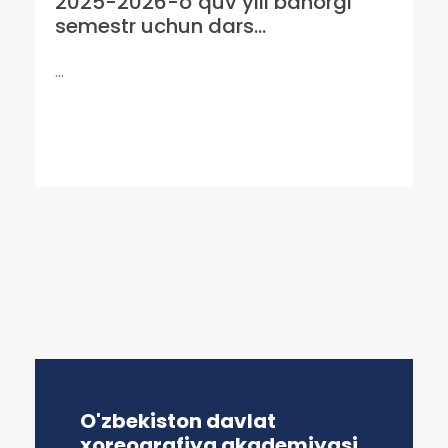
2025-2026-o`quv yili bahorgi
semestr uchun dars...
...
O'zbekiston davlat
xoreografiya akademiyasi