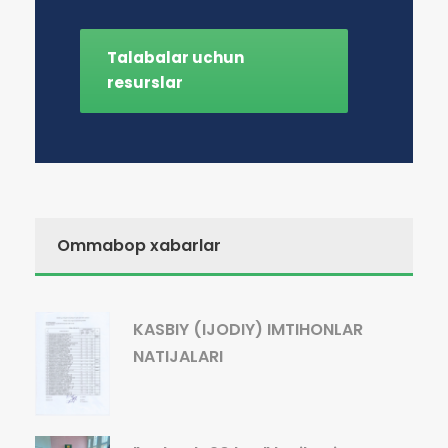
Talabalar uchun
resurslar
Ommabop xabarlar
KASBIY (IJODIY) IMTIHONLAR
NATIJALARI