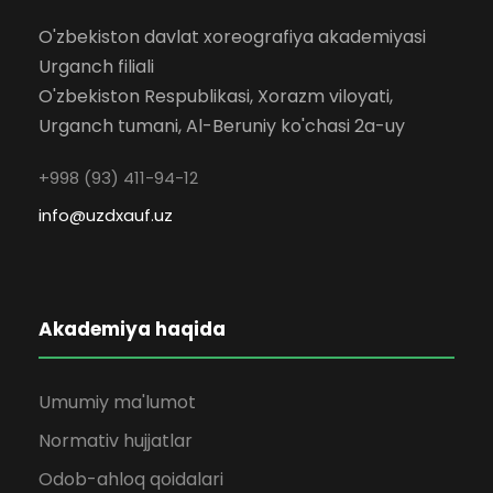
O'zbekiston davlat xoreografiya akademiyasi
Urganch filiali
O'zbekiston Respublikasi, Xorazm viloyati,
Urganch tumani, Al-Beruniy ko'chasi 2a-uy
+998 (93) 411-94-12
info@uzdxauf.uz
Akademiya haqida
Umumiy ma'lumot
Normativ hujjatlar
Odob-ahloq qoidalari