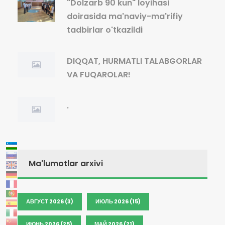
"Dolzarb 90 kun" loyihasi
doirasida ma'naviy-ma'rifiy
tadbirlar o'tkazildi
DIQQAT, HURMATLI TALABGORLAR
VA FUQAROLAR!
.
Ma'lumotlar arxivi
АВГУСТ 2026 (3)
ИЮЛЬ 2026 (15)
ИЮНЬ 2026 (25)
МАЙ 2026 (21)