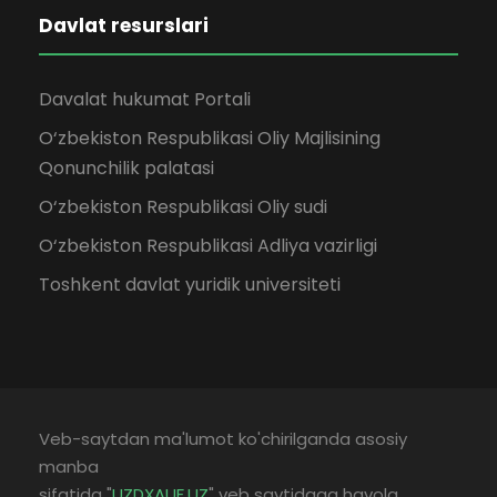
Davlat resurslari
Davalat hukumat Portali
O‘zbekiston Respublikasi Oliy Majlisining
Qonunchilik palatasi
O‘zbekiston Respublikasi Oliy sudi
O‘zbekiston Respublikasi Adliya vazirligi
Toshkent davlat yuridik universiteti
Veb-saytdan ma'lumot ko'chirilganda asosiy
manba
sifatida "
UZDXAUF.UZ
" veb saytidaga havola