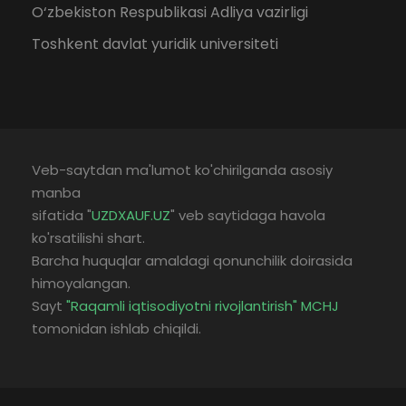
O‘zbekiston Respublikasi Adliya vazirligi
Toshkent davlat yuridik universiteti
Veb-saytdan ma'lumot ko'chirilganda asosiy
manba
sifatida "
UZDXAUF.UZ
" veb saytidaga havola
ko'rsatilishi shart.
Barcha huquqlar amaldagi qonunchilik doirasida
himoyalangan.
Sayt
"Raqamli iqtisodiyotni rivojlantirish" MCHJ
tomonidan ishlab chiqildi.