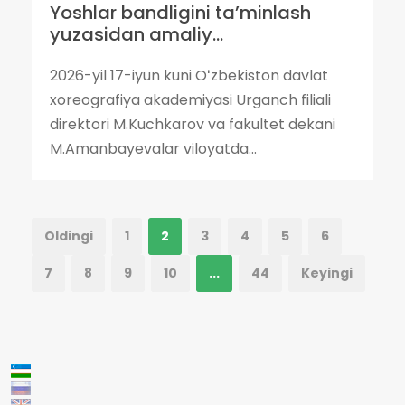
Yoshlar bandligini ta’minlash
yuzasidan amaliy...
2026-yil 17-iyun kuni Oʻzbekiston davlat
xoreografiya akademiyasi Urganch filiali
direktori M.Kuchkarov va fakultet dekani
M.Amanbayevalar viloyatda...
Oldingi
1
2
3
4
5
6
7
8
9
10
...
44
Keyingi