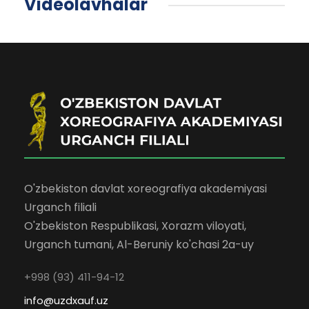
Videolavhalar
O'zbekiston davlat xoreografiya akademiyasi
Urganch filiali
O'zbekiston Respublikasi, Xorazm viloyati,
Urganch tumani, Al-Beruniy ko'chasi 2a-uy
+998 (93) 411-94-12
info@uzdxauf.uz