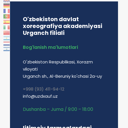
O'zbekiston davlat
xoreografiya akademiyasi
Urganch filiali
Bog'lanish ma'lumotlari
O'zbekiston Respublikasi, Xorazm
viloyati
Urganch sh., Al-Beruniy ko'chasi 2a-uy
+998 (93) 411-94-12
info@uzdxauf.uz
Dushanba – Juma / 9:00 – 18:00