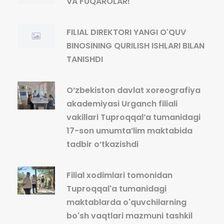
VA FUQAROLAR!
FILIAL DIREKTORI YANGI O'QUV
BINOSINING QURILISH ISHLARI BILAN
TANISHDI
O‘zbekiston davlat xoreografiya
akademiyasi Urganch filiali
vakillari Tuproqqal’a tumanidagi
17-son umumta’lim maktabida
tadbir o‘tkazishdi
Filial xodimlari tomonidan
Tuproqqal'a tumanidagi
maktablarda o'quvchilarning
bo'sh vaqtlari mazmuni tashkil