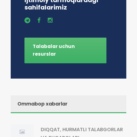
Ijtimoiy tarmoqlardagi
sahifalarimiz
Talabalar uchun
resurslar
Ommabop xabarlar
DIQQAT, HURMATLI TALABGORLAR