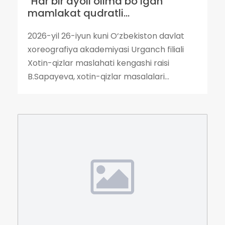
"Har bir ayoli olima bo‘lgan
mamlakat qudratli...
2026-yil 26-iyun kuni O‘zbekiston davlat
xoreografiya akademiyasi Urganch filiali
Xotin-qizlar maslahati kengashi raisi
B.Sapayeva, xotin-qizlar masalalari...