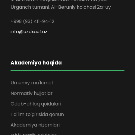
Urganch tumani, Al-Beruniy ko'chasi 2a-uy
+998 (93) 411-94-12
info@uzdxauf.uz
Akademiya haqida
Umumiy ma'lumot
Normativ hujjatlar
Odob-ahloq qoidalari
Ta'lim to'g'risida qonun
Akademiya nizomlari