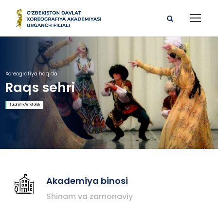
Xoreografiya haqida
Raqs sehri
Batafsil ma'lumot olish
Akademiya binosi
Shinam va zamonaviy