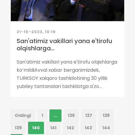
21-10-2023, 10:19
San'atimiz vakillari yana e'tirofu
olqishlarga...
San'atimiz vakillari yana e'tirofu olqishlarga
ko‘mildiAvval xabar berganimizdek,
TURKSOY xalqaro tashkilotining 30 yillik
yubiley tantanalari tashkilotga a'zo...
Oldingi
1
...
136
137
138
139
140
141
142
143
144