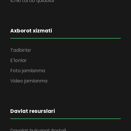
Ichki tartib qoidalar
Axborot xizmati
Tadbirlar
E'lonlar
Foto jamlanma
Video jamlanma
Davlat resurslari
Davalat hukumat Portali