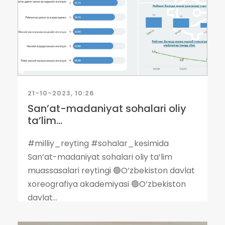
21-10-2023, 10:26
San’at-madaniyat sohalari oliy
ta’lim...
#milliy_reyting #sohalar_kesimida
San’at-madaniyat sohalari oliy ta’lim
muassasalari reytingi 🟢O‘zbekiston davlat
xoreografiya akademiyasi 🟢O‘zbekiston
davlat...