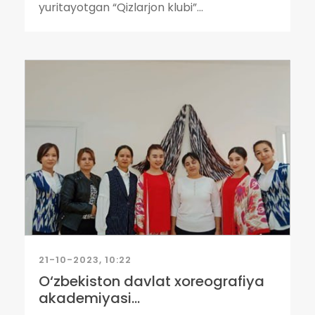
yuritayotgan “Qizlarjon klubi”...
21-10-2023, 10:22
O‘zbekiston davlat xoreografiya
akademiyasi...