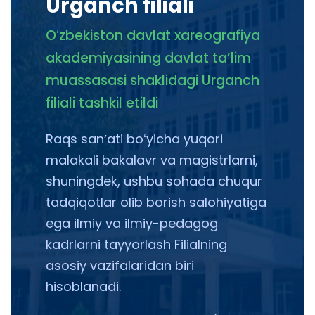
Urganch filiali
Oʻzbekiston davlat xareografiya
akademiyasining davlat taʼlim
muassasasi shaklidagi Urganch
filiali tashkil etildi
Raqs sanʼati boʻyicha yuqori
malakali bakalavr va magistrlarni,
shuningdek, ushbu sohada chuqur
tadqiqotlar olib borish salohiyatiga
ega ilmiy va ilmiy-pedagog
kadrlarni tayyorlash Filialning
asosiy vazifalaridan biri
hisoblanadi.