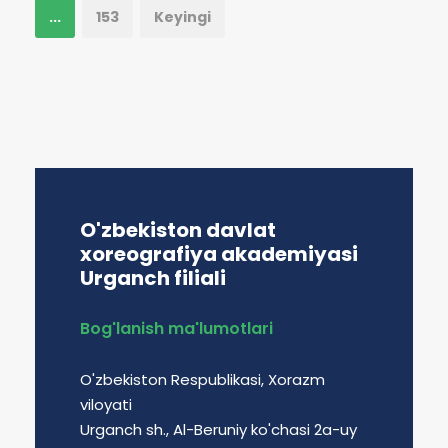
...
153
Keyingi
O'zbekiston davlat
xoreografiya akademiyasi
Urganch filiali
Bog'lanish ma'lumotlari
O'zbekiston Respublikasi, Xorazm
viloyati
Urganch sh., Al-Beruniy ko'chasi 2a-uy