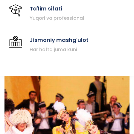
Ta'lim sifati
Yuqori va professional
Jismoniy mashg'ulot
Har hafta juma kuni