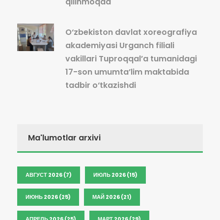
qilinmoqda
O‘zbekiston davlat xoreografiya
akademiyasi Urganch filiali
vakillari Tuproqqal’a tumanidagi
17-son umumta’lim maktabida
tadbir o‘tkazishdi
Ma'lumotlar arxivi
АВГУСТ 2026 (7)
ИЮЛЬ 2026 (15)
ИЮНЬ 2026 (25)
МАЙ 2026 (21)
АПРЕЛЬ 2026 (25)
МАРТ 2026 (29)