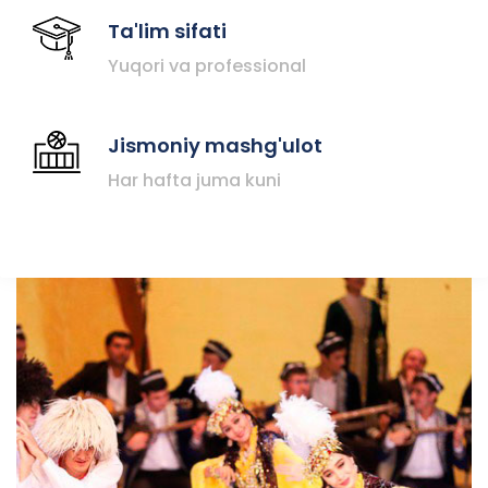
Ta'lim sifati
Yuqori va professional
Jismoniy mashg'ulot
Har hafta juma kuni