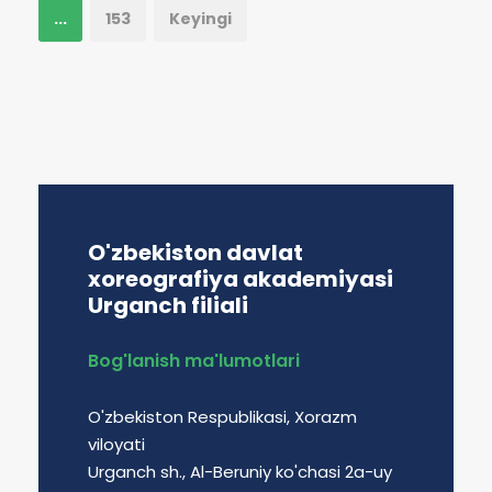
...
153
Keyingi
O'zbekiston davlat
xoreografiya akademiyasi
Urganch filiali
Bog'lanish ma'lumotlari
O'zbekiston Respublikasi, Xorazm
viloyati
Urganch sh., Al-Beruniy ko'chasi 2a-uy