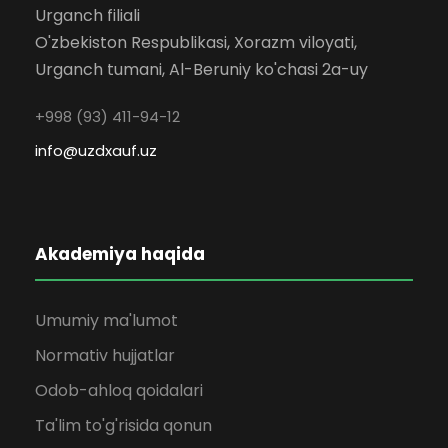
Urganch filiali
O'zbekiston Respublikasi, Xorazm viloyati,
Urganch tumani, Al-Beruniy ko'chasi 2a-uy
+998 (93) 411-94-12
info@uzdxauf.uz
Akademiya haqida
Umumiy ma'lumot
Normativ hujjatlar
Odob-ahloq qoidalari
Ta'lim to'g'risida qonun