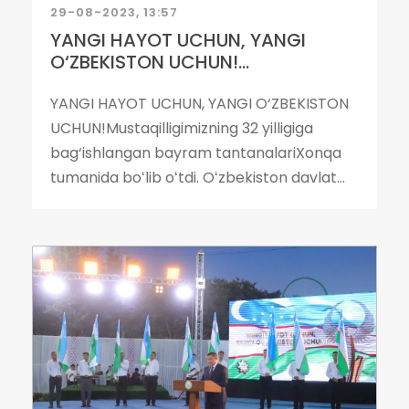
29-08-2023, 13:57
YANGI HAYOT UCHUN, YANGI
O‘ZBEKISTON UCHUN!...
YANGI HAYOT UCHUN, YANGI O‘ZBEKISTON
UCHUN!Mustaqilligimizning 32 yilligiga
bag‘ishlangan bayram tantanalariXonqa
tumanida boʻlib oʻtdi. Oʻzbekiston davlat...