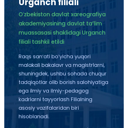
Urganch filiali
Oʻzbekiston davlat xareografiya
akademiyasining davlat taʼlim
muassasasi shaklidagi Urganch
filiali tashkil etildi
Raqs sanʼati boʻyicha yuqori
malakali bakalavr va magistrlarni,
shuningdek, ushbu sohada chuqur
tadqiqotlar olib borish salohiyatiga
ega ilmiy va ilmiy-pedagog
kadrlarni tayyorlash Filialning
asosiy vazifalaridan biri
hisoblanadi.