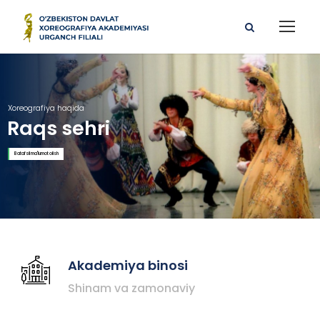
Xoreografiya haqida
Raqs sehri
Batafsil ma'lumot olish
Akademiya binosi
Shinam va zamonaviy