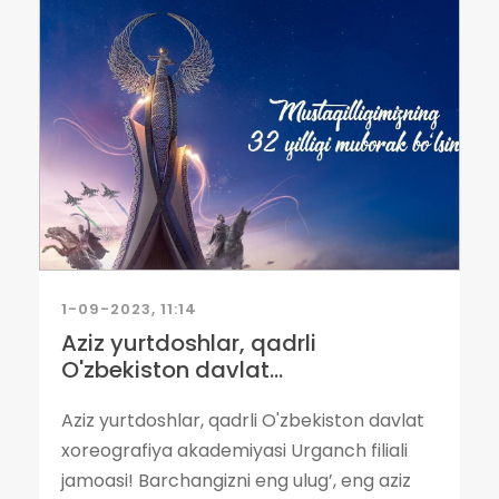
1-09-2023, 11:14
Aziz yurtdoshlar, qadrli
O'zbekiston davlat...
Aziz yurtdoshlar, qadrli O'zbekiston davlat
xoreografiya akademiyasi Urganch filiali
jamoasi! Barchangizni eng ulug’, eng aziz