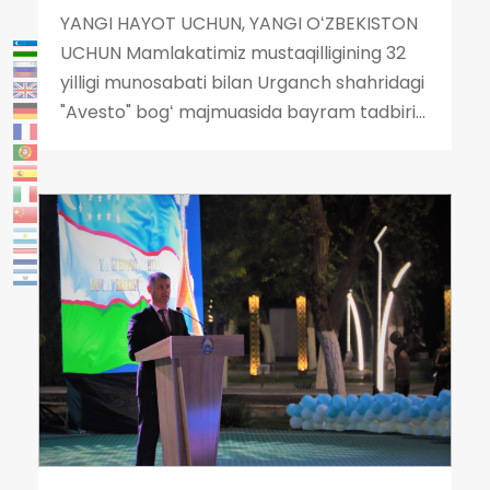
YANGI HAYOT UCHUN, YANGI OʻZBEKISTON
UCHUN Mamlakatimiz mustaqilligining 32
yilligi munosabati bilan Urganch shahridagi
"Avesto" bogʻ majmuasida bayram tadbiri...