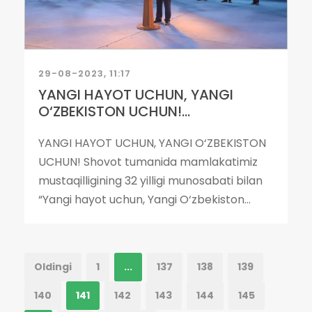
29-08-2023, 11:17
YANGI HAYOT UCHUN, YANGI
O‘ZBEKISTON UCHUN!...
YANGI HAYOT UCHUN, YANGI O‘ZBEKISTON
UCHUN! Shovot tumanida mamlakatimiz
mustaqilligining 32 yilligi munosabati bilan
“Yangi hayot uchun, Yangi O‘zbekiston...
Oldingi
1
...
137
138
139
140
141
142
143
144
145