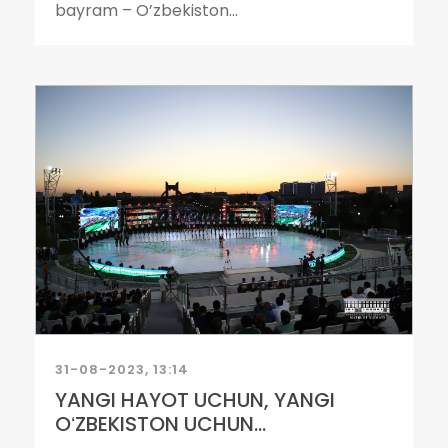
bayram – O’zbekiston...
31-08-2023, 13:14
YANGI HAYOT UCHUN, YANGI
OʻZBEKISTON UCHUN...