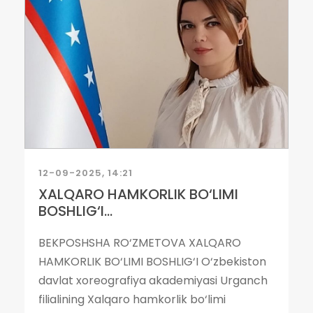
12-09-2025, 14:21
XALQARO HAMKORLIK BO‘LIMI
BOSHLIG‘I...
BEKPOSHSHA RO‘ZMETOVA XALQARO
HAMKORLIK BO‘LIMI BOSHLIG‘I O‘zbekiston
davlat xoreografiya akademiyasi Urganch
filialining Xalqaro hamkorlik bo‘limi