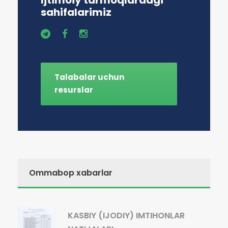
Ijtimoiy tarmoqlardagi
sahifalarimiz
Talabalar uchun
resurslar
Ommabop xabarlar
KASBIY (IJODIY) IMTIHONLAR