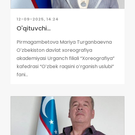
12-09-2025, 14:24
O'qituvchi...
Pirmagambetova Mariya Turganbaevna
Oʻzbekiston davlat xoreografiya
akademiyasi Urganch filiali “Xoreografiya”
kafedrasi “Oʻzbek raqsini oʻrganish uslubi”
fani...