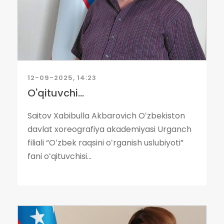
12-09-2025, 14:23
O'qituvchi...
Saitov Xabibulla Akbarovich Oʻzbekiston
davlat xoreografiya akademiyasi Urganch
filiali “Oʻzbek raqsini oʻrganish uslubiyoti”
fani oʻqituvchisi...