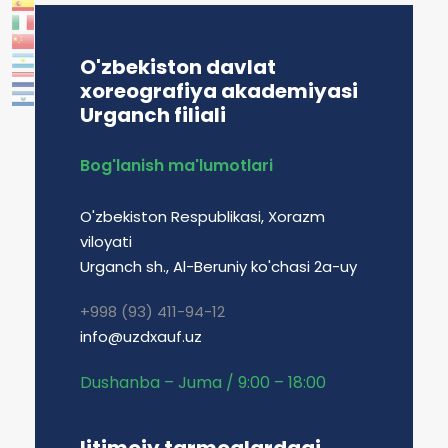
O'zbekiston davlat
xoreografiya akademiyasi
Urganch filiali
Bog'lanish ma'lumotlari
O'zbekiston Respublikasi, Xorazm
viloyati
Urganch sh., Al-Beruniy ko'chasi 2a-uy
+998 (93) 411-94-12
info@uzdxauf.uz
Dushanba – Juma / 9:00 – 18:00