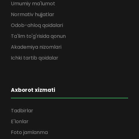
Umumiy ma'lumot
Normativ hujjatlar
Odob-ahloq qoidalari
Ta'lim to'g'risida qonun
Akademiya nizomlari
Ichki tartib qoidalar
Axborot xizmati
Tadbirlar
E'lonlar
Foto jamlanma