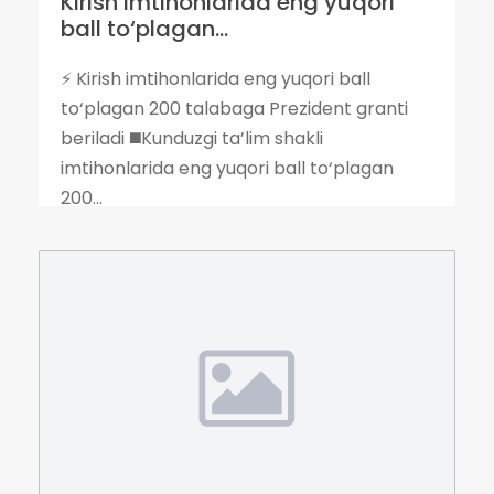
Kirish imtihonlarida eng yuqori
ball to‘plagan...
⚡️ Kirish imtihonlarida eng yuqori ball
to‘plagan 200 talabaga Prezident granti
beriladi ◼️Kunduzgi ta’lim shakli
imtihonlarida eng yuqori ball to‘plagan
200...