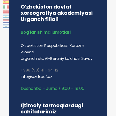
O'zbekiston davlat
xoreografiya akademiyasi
Urganch filiali
Bog'lanish ma'lumotlari
O'zbekiston Respublikasi, Xorazm
viloyati
Urganch sh., Al-Beruniy ko'chasi 2a-uy
+998 (93) 411-94-12
info@uzdxauf.uz
Dushanba – Juma / 9:00 – 18:00
Ijtimoiy tarmoqlardagi
sahifalarimiz