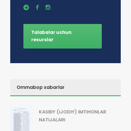
Talabalar uchun
resurslar
Ommabop xabarlar
KASBIY (IJODIY) IMTIHONLAR
NATIJALARI