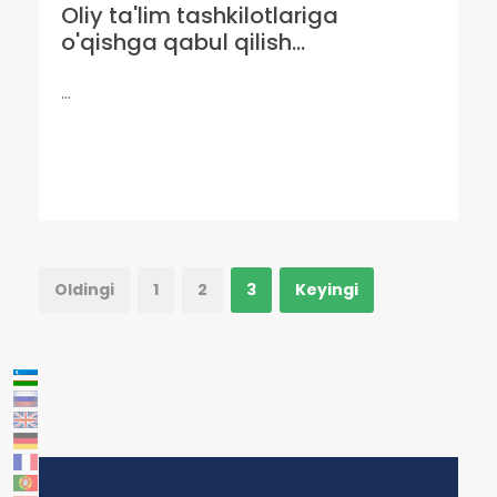
Oliy ta'lim tashkilotlariga
o'qishga qabul qilish...
...
Oldingi
1
2
3
Keyingi