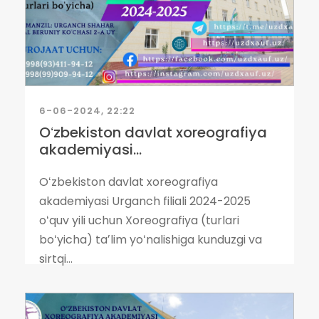
6-06-2024, 22:22
Oʻzbekiston davlat xoreografiya
akademiyasi...
Oʻzbekiston davlat xoreografiya
akademiyasi Urganch filiali 2024-2025
oʻquv yili uchun Xoreografiya (turlari
boʻyicha) taʼlim yoʻnalishiga kunduzgi va
sirtqi...