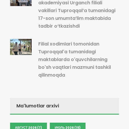
akademiyasi Urganch filiali
vakillari Tuproqqal’a tumanidagi
17-son umumta’lim maktabida
tadbir o‘tkazishdi
Filial xodimlari tomonidan
Tuproqqal'a tumanidagi
maktablarda o'quvchilarning
bo'sh vaqtlari mazmuni tashkil
qilinmoqda
Ma'lumotlar arxivi
АВГУСТ 2026 (7)
ИЮЛЬ 2026 (15)