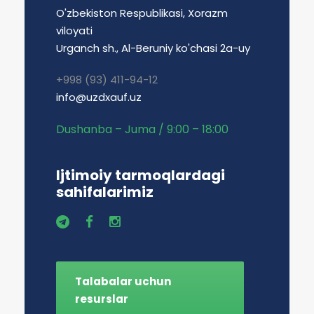
O'zbekiston Respublikasi, Xorazm
viloyati
Urganch sh., Al-Beruniy ko'chasi 2a-uy
+998 (93) 411-94-12
info@uzdxauf.uz
Dushanba – Juma / 9:00 – 18:00
Ijtimoiy tarmoqlardagi
sahifalarimiz
Talabalar uchun
resurslar