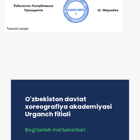
O'zbekiston davlat
xoreografiya akademiyasi
Urganch filiali
Bog'lanish ma'lumotlari