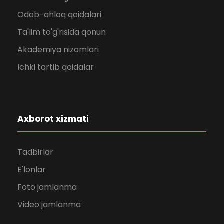
Odob-ahloq qoidalari
Ta'lim to'g'risida qonun
Akademiya nizomlari
Ichki tartib qoidalar
Axborot xizmati
Tadbirlar
E'lonlar
Foto jamlanma
Video jamlanma