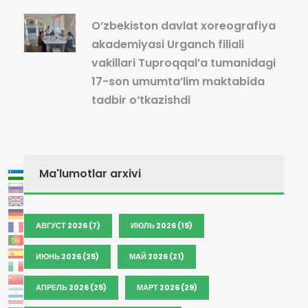
O‘zbekiston davlat xoreografiya
akademiyasi Urganch filiali
vakillari Tuproqqal’a tumanidagi
17-son umumta’lim maktabida
tadbir o‘tkazishdi
Ma'lumotlar arxivi
АВГУСТ 2026 (7)
ИЮЛЬ 2026 (15)
ИЮНЬ 2026 (25)
МАЙ 2026 (21)
АПРЕЛЬ 2026 (25)
МАРТ 2026 (29)