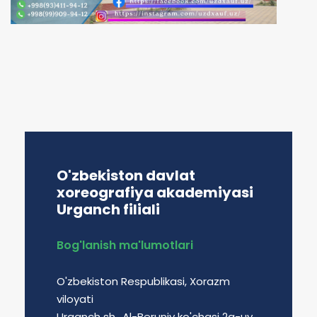
O'zbekiston davlat
xoreografiya akademiyasi
Urganch filiali
Bog'lanish ma'lumotlari
O'zbekiston Respublikasi, Xorazm
viloyati
Urganch sh., Al-Beruniy ko'chasi 2a-uy