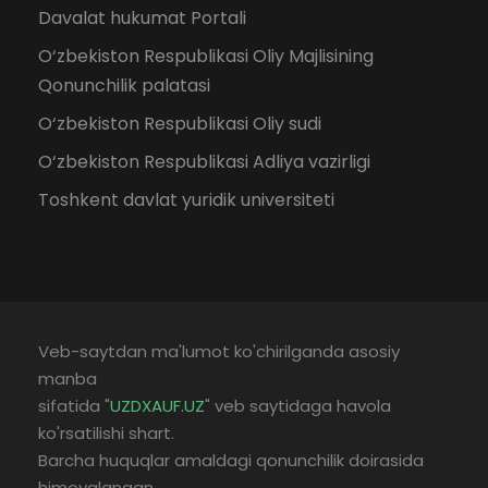
Davalat hukumat Portali
O‘zbekiston Respublikasi Oliy Majlisining
Qonunchilik palatasi
O‘zbekiston Respublikasi Oliy sudi
O‘zbekiston Respublikasi Adliya vazirligi
Toshkent davlat yuridik universiteti
Veb-saytdan ma'lumot ko'chirilganda asosiy
manba
sifatida "
UZDXAUF.UZ
" veb saytidaga havola
ko'rsatilishi shart.
Barcha huquqlar amaldagi qonunchilik doirasida
himoyalangan.