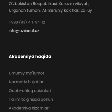
O'zbekiston Respublikasi, Xorazm viloyati,
Urganch tumani, Al-Beruniy ko'chasi 2a-uy
+998 (93) 411-94-12
info@uzdxauf.uz
Akademiya haqida
Umumiy ma'lumot
Normativ hujjatlar
Odob-ahloq qoidalari
Ta'lim to'g'risida qonun
Akademiya nizomlari