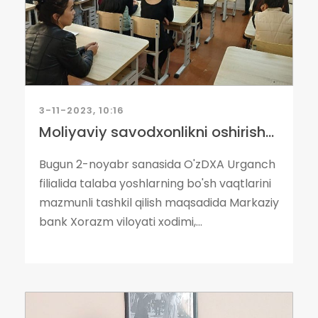
3-11-2023, 10:16
Moliyaviy savodxonlikni oshirish...
Bugun 2-noyabr sanasida O'zDXA Urganch
filialida talaba yoshlarning bo'sh vaqtlarini
mazmunli tashkil qilish maqsadida Markaziy
bank Xorazm viloyati xodimi,...