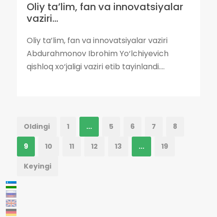
Oliy ta’lim, fan va innovatsiyalar
vaziri...
Oliy ta’lim, fan va innovatsiyalar vaziri
Abdurahmonov Ibrohim Yo‘lchiyevich
qishloq xo‘jaligi vaziri etib tayinlandi....
Oldingi
1
...
5
6
7
8
9
10
11
12
13
...
19
Keyingi