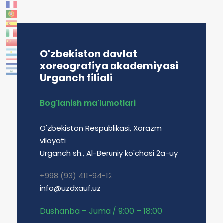
O'zbekiston davlat
xoreografiya akademiyasi
Urganch filiali
Bog'lanish ma'lumotlari
O'zbekiston Respublikasi, Xorazm
viloyati
Urganch sh., Al-Beruniy ko'chasi 2a-uy
+998 (93) 411-94-12
info@uzdxauf.uz
Dushanba – Juma / 9:00 – 18:00