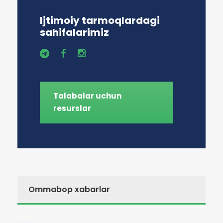
Ijtimoiy tarmoqlardagi
sahifalarimiz
Talabalar uchun
resurslar
Ommabop xabarlar