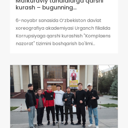
Mafkuraviy tahdidlarga qarshi
kurash – bugunning...
6-noyabr sanasida O‘zbekiston davlat
xoreografiya akademiyasi Urganch filialida
Korrupsiyaga qarshi kurashish "Komplaens
nazorat" tizimini boshqarish bo'limi...