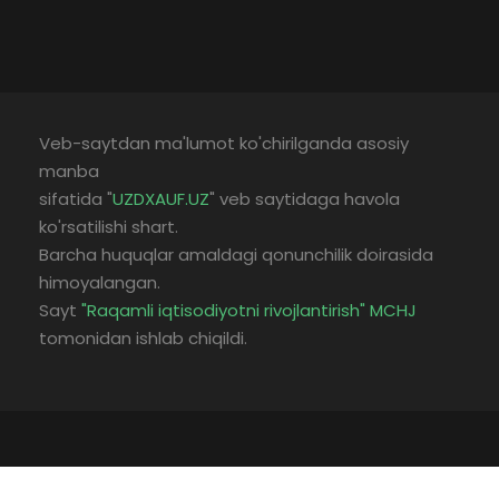
Veb-saytdan ma'lumot ko'chirilganda asosiy
manba
sifatida "
UZDXAUF.UZ
" veb saytidaga havola
ko'rsatilishi shart.
Barcha huquqlar amaldagi qonunchilik doirasida
himoyalangan.
Sayt
"Raqamli iqtisodiyotni rivojlantirish" MCHJ
tomonidan ishlab chiqildi.