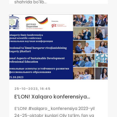
shahrida bo'lib...
25-10-2023, 16:45
E’LON! Xalqaro konferensiya...
E’LON! #xalqaro_konferensiya 2023-yil
24–25-oktabr kunlari Oliy ta’lim, fan va