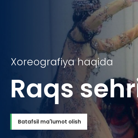
Xoreografiya haqida
Raqs sehr
Batafsil ma'lumot olish