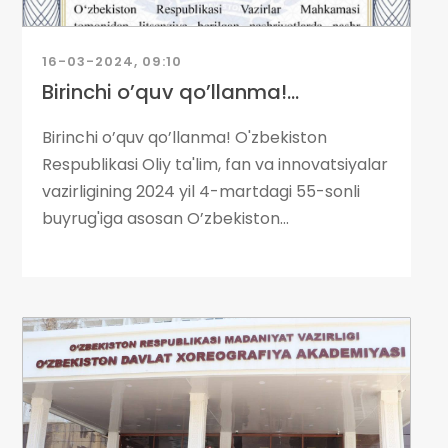
16-03-2024, 09:10
Birinchi o’quv qo’llanma!...
Birinchi o’quv qo’llanma! O'zbekiston
Respublikasi Oliy ta'lim, fan va innovatsiyalar
vazirligining 2024 yil 4-martdagi 55-sonli
buyrug'iga asosan O’zbekiston...