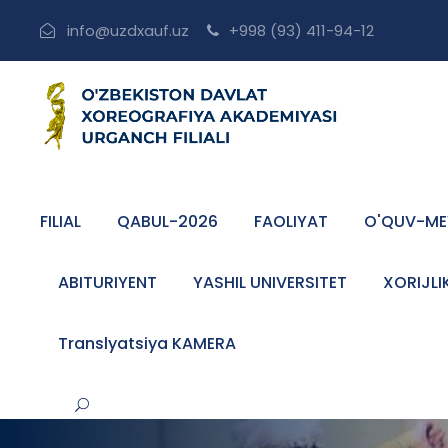
info@uzdxauf.uz
+998 (93) 411-94-12
FILIAL
QABUL-2026
FAOLIYAT
O'QUV-ME
ABITURIYENT
YASHIL UNIVERSITET
XORIJLI
Translyatsiya KAMERA