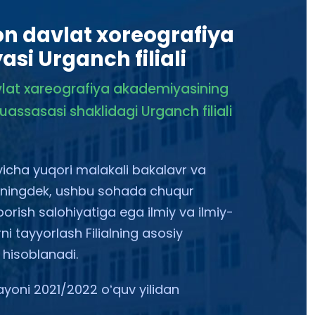
on davlat xoreografiya
si Urganch filiali
vlat xareografiya akademiyasining
uassasasi shaklidagi Urganch filiali
yicha yuqori malakali bakalavr va
huningdek, ushbu sohada chuqur
borish salohiyatiga ega ilmiy va ilmiy-
i tayyorlash Filialning asosiy
i hisoblanadi.
rayoni 2021/2022 oʻquv yilidan