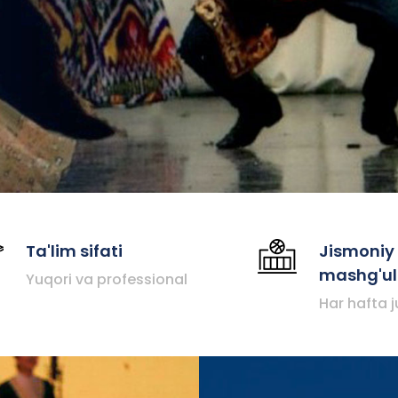
Ta'lim sifati
Jismoniy
mashg'ul
Yuqori va professional
Har hafta 