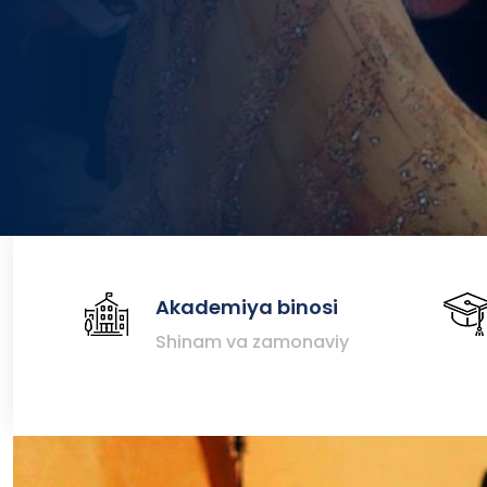
Akademiya binosi
Shinam va zamonaviy