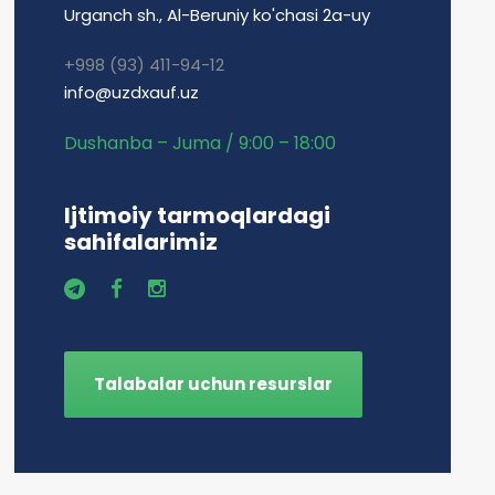
Urganch sh., Al-Beruniy ko'chasi 2a-uy
+998 (93) 411-94-12
info@uzdxauf.uz
Dushanba – Juma / 9:00 – 18:00
Ijtimoiy tarmoqlardagi
sahifalarimiz
Talabalar uchun resurslar