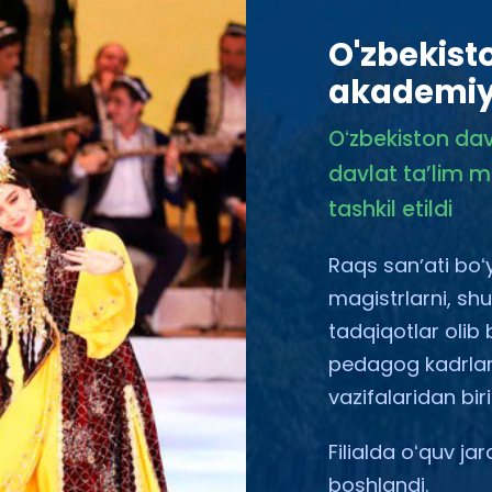
O'zbekist
akademiya
Oʻzbekiston da
davlat taʼlim m
tashkil etildi
Raqs sanʼati boʻ
magistrlarni, s
tadqiqotlar olib 
pedagog kadrlarn
vazifalaridan bir
Filialda oʻquv ja
boshlandi.