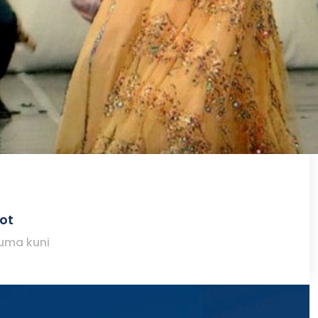
ot
juma kuni