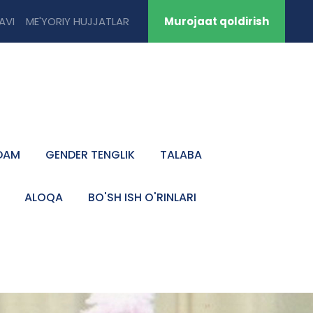
TAVI
ME'YORIY HUJJATLAR
Murojaat qoldirish
DAM
GENDER TENGLIK
TALABA
ALOQA
BO'SH ISH O'RINLARI