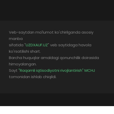
Veb-saytdan ma'lumot ko'chirilganda asosiy
manba
sifatida "
UZDXAUF.UZ
" veb saytidaga havola
ko'rsatilishi shart.
Barcha huquqlar amaldagi qonunchilik doirasida
himoyalangan.
Sayt
"Raqamli iqtisodiyotni rivojlantirish" MCHJ
tomonidan ishlab chiqildi.