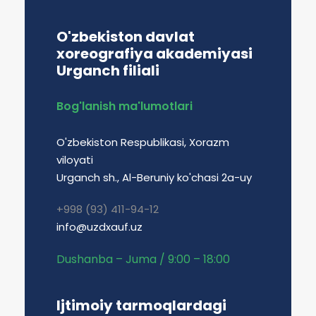
O'zbekiston davlat
xoreografiya akademiyasi
Urganch filiali
Bog'lanish ma'lumotlari
O'zbekiston Respublikasi, Xorazm
viloyati
Urganch sh., Al-Beruniy ko'chasi 2a-uy
+998 (93) 411-94-12
info@uzdxauf.uz
Dushanba – Juma / 9:00 – 18:00
Ijtimoiy tarmoqlardagi