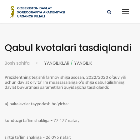
Qabul kvotalari tasdiqlandi
Bosh sahifa
>
YANGILIKLAR
/
YANGILIK
Prezidentning tegishli farmoyishiga asosan, 2022/2023 o‘quv yili
uchun davlat oliy ta’lim muassasalariga o‘qishga qabul qilishning
davlat buyurtmasi parametrlari quyidagicha tasdiqlandi:
a) bakalavrlar tayyorlash bo‘yicha:
kunduzgi ta’lim shakliga – 77 477 nafar;
sirtqi ta’lim shakliga – 26 095 nafar;