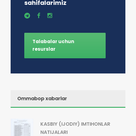
sahifalarimiz
Talabalar uchun
resurslar
Ommabop xabarlar
KASBIY (IJODIY) IMTIHONLAR
NATIJALARI