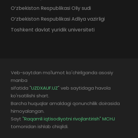
O‘zbekiston Respublikasi Oliy sudi
O‘zbekiston Respublikasi Adliya vazirligi
Toshkent davlat yuridik universiteti
Veb-saytdan ma'lumot ko'chirilganda asosiy
manba
sifatida "
UZDXAUF.UZ
" veb saytidaga havola
ko'rsatilishi shart.
Barcha huquqlar amaldagi qonunchilik doirasida
himoyalangan.
Sayt
"Raqamli iqtisodiyotni rivojlantirish" MCHJ
tomonidan ishlab chiqildi.