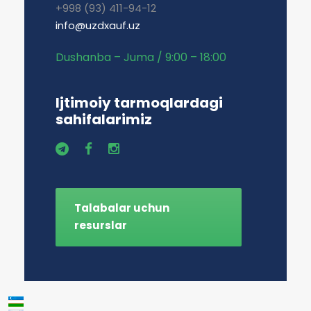
+998 (93) 411-94-12
info@uzdxauf.uz
Dushanba – Juma / 9:00 – 18:00
Ijtimoiy tarmoqlardagi
sahifalarimiz
Talabalar uchun
resurslar