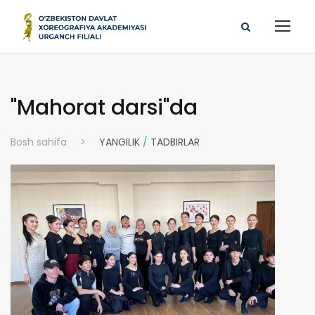
"Mahorat darsi"da
Bosh sahifa
>
YANGILIK
/
TADBIRLAR