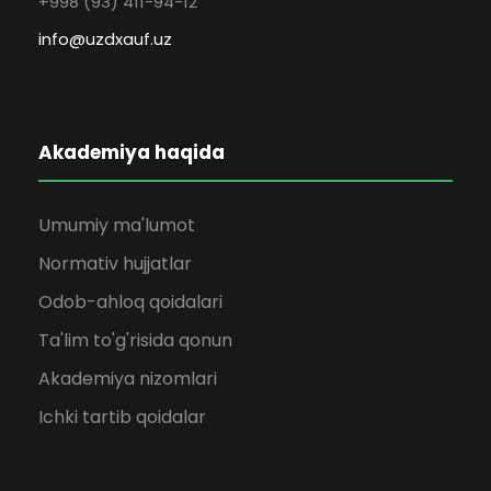
+998 (93) 411-94-12
info@uzdxauf.uz
Akademiya haqida
Umumiy ma'lumot
Normativ hujjatlar
Odob-ahloq qoidalari
Ta'lim to'g'risida qonun
Akademiya nizomlari
Ichki tartib qoidalar