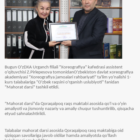
Bugun O'zDXA Urganch filiali "Xoreografiya" kafedrasi assistent
o'qituvchisi Z.Pirlepesova tomonidanO'zbekiston davlat xoreografiya
akademiyasi "Xoreografiya jamoalari rahbariyati" ta'lim yo'nalishi 1-
kurs talabalariga "O'zbek raqsini o'rganish uslubiyoti" fanidan
"Mahorat darsi" tashkil etildi.
"Mahorat darsi"da Qoraqalpoq raqs maktabi asosida qo'l va o'yin
amaliyoti va jismoniy nazariy va amaliy chuqur tushuntirilib, qisqacha
etyud sahnalashtirildi.
Talabalar mahorat darsi asosida Qoraqalpoq rasq maktabiga oid
qiziqqan savollariga javob oldilar hamda amaliyotda qo'llash