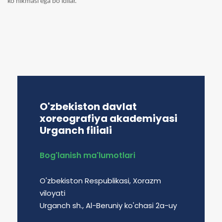
ko'nikmasi ega bo'ldilar.
O'zbekiston davlat
xoreografiya akademiyasi
Urganch filiali
Bog'lanish ma'lumotlari
O'zbekiston Respublikasi, Xorazm
viloyati
Urganch sh., Al-Beruniy ko'chasi 2a-uy