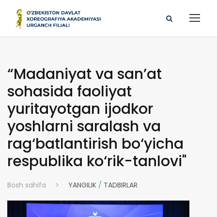
“Madaniyat va san’at
sohasida faoliyat
yuritayotgan ijodkor
yoshlarni saralash va
rag‘batlantirish bo‘yicha
respublika ko‘rik-tanlovi"
Bosh sahifa
>
YANGILIK
/
TADBIRLAR