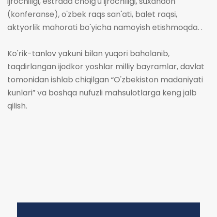
ijrochiligi, estrada cholg'u ijrochiligi, suxandon
(konferanse), o'zbek raqs san'ati, balet raqsi,
aktyorlik mahorati bo'yicha namoyish etishmoqda. .
Ko'rik-tanlov yakuni bilan yuqori baholanib,
taqdirlangan ijodkor yoshlar milliy bayramlar, davlat
tomonidan ishlab chiqilgan “O'zbekiston madaniyati
kunlari” va boshqa nufuzli mahsulotlarga keng jalb
qilish.