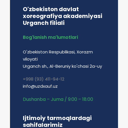
O'zbekiston davlat
xoreografiya akademiyasi
Urganch filiali
Bog'lanish ma'lumotlari
O'zbekiston Respublikasi, Xorazm
viloyati
Urganch sh., Al-Beruniy ko'chasi 2a-uy
+998 (93) 411-94-12
info@uzdxauf.uz
Dushanba – Juma / 9:00 – 18:00
Ijtimoiy tarmoqlardagi
sahifalarimiz