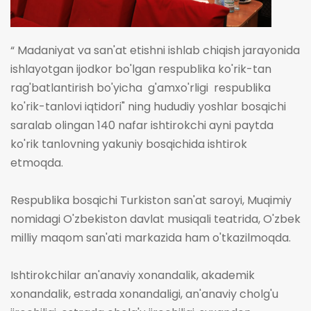
“ Madaniyat va san'at etishni ishlab chiqish jarayonida
ishlayotgan ijodkor bo'lgan respublika ko'rik-tan
rag'batlantirish bo'yicha g'amxo'rligi respublika
ko'rik-tanlovi iqtidori" ning hududiy yoshlar bosqichi
saralab olingan 140 nafar ishtirokchi ayni paytda
ko'rik tanlovning yakuniy bosqichida ishtirok
etmoqda.
Respublika bosqichi Turkiston san'at saroyi, Muqimiy
nomidagi O'zbekiston davlat musiqali teatrida, O'zbek
milliy maqom san'ati markazida ham o'tkazilmoqda.
Ishtirokchilar an'anaviy xonandalik, akademik
xonandalik, estrada xonandaligi, an'anaviy cholg'u