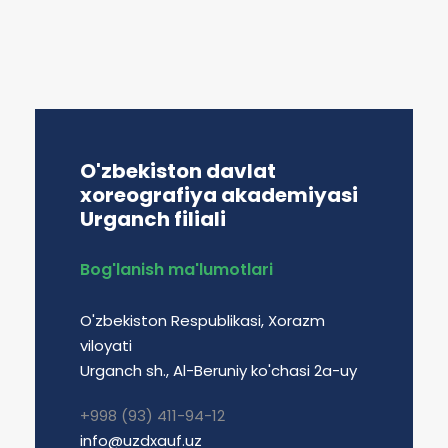
O'zbekiston davlat
xoreografiya akademiyasi
Urganch filiali
Bog'lanish ma'lumotlari
O'zbekiston Respublikasi, Xorazm
viloyati
Urganch sh., Al-Beruniy ko'chasi 2a-uy
+998 (93) 411-94-12
info@uzdxauf.uz