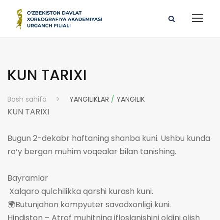
KUN TARIXI
Bosh sahifa
>
YANGILIKLAR
/
YANGILIK
KUN TARIXI
Bugun 2-dekabr haftaning shanba kuni. Ushbu kunda
ro‘y bergan muhim voqealar bilan tanishing.
Bayramlar
Xalqaro qulchilikka qarshi kurash kuni.
🌍Butunjahon kompyuter savodxonligi kuni.
Hindiston – Atrof muhitning ifloslanishini oldini olish