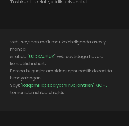
Toshkent davlat yuridik universiteti
Veb-saytdan ma'lumot ko'chirilganda asosiy
manba
sifatida "
UZDXAUF.UZ
" veb saytidaga havola
ko'rsatilishi shart.
Barcha huquqlar amaldagi qonunchilik doirasida
himoyalangan.
Sayt
"Raqamli iqtisodiyotni rivojlantirish" MCHJ
tomonidan ishlab chiqildi.