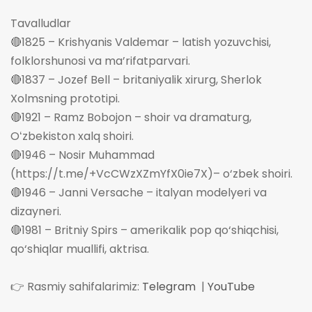
Tavalludlar
🔴1825 – Krishyanis Valdemar – latish yozuvchisi,
folklorshunosi va ma’rifatparvari.
🔴1837 – Jozef Bell – britaniyalik xirurg, Sherlok
Xolmsning prototipi.
🔴1921 – Ramz Bobojon – shoir va dramaturg,
Oʻzbekiston xalq shoiri.
🔴1946 – Nosir Muhammad
(https://t.me/+VcCWzXZmYfX0ie7X)– o‘zbek shoiri.
🔴1946 – Janni Versache – italyan modelyeri va
dizayneri.
🔴1981 – Britniy Spirs – amerikalik pop qo‘shiqchisi,
qo‘shiqlar muallifi, aktrisa.
👉 Rasmiy sahifalarimiz:
Telegram
|
YouTube