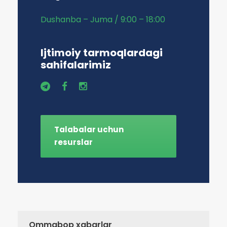
Dushanba – Juma / 9:00 – 18:00
Ijtimoiy tarmoqlardagi
sahifalarimiz
Talabalar uchun
resurslar
Ommabop xabarlar