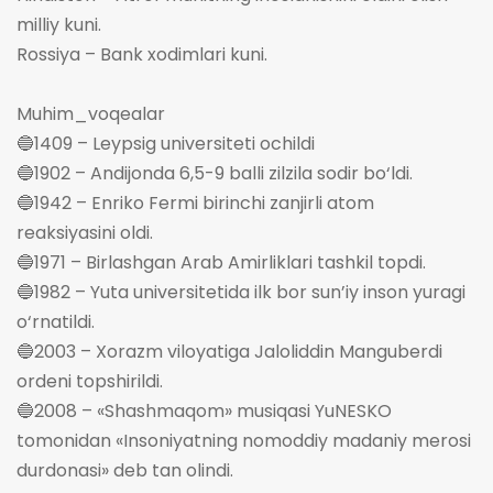
milliy kuni.
Rossiya – Bank xodimlari kuni.
Muhim_voqealar
🔵1409 – Leypsig universiteti ochildi
🔵1902 – Andijonda 6,5-9 balli zilzila sodir bo‘ldi.
🔵1942 – Enriko Fermi birinchi zanjirli atom
reaksiyasini oldi.
🔵1971 – Birlashgan Arab Amirliklari tashkil topdi.
🔵1982 – Yuta universitetida ilk bor sun’iy inson yuragi
o‘rnatildi.
🔵2003 – Xorazm viloyatiga Jaloliddin Manguberdi
ordeni topshirildi.
🔵2008 – «Shashmaqom» musiqasi YuNESKO
tomonidan «Insoniyatning nomoddiy madaniy merosi
durdonasi» deb tan olindi.