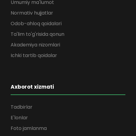
Umumiy ma'lumot
Normativ hujjatlar
Odob-ahloq qoidalari
Ta'lim to'g'risida qonun
Akademiya nizomlari
Ichki tartib qoidalar
Axborot xizmati
Tadbirlar
E'lonlar
Foto jamlanma