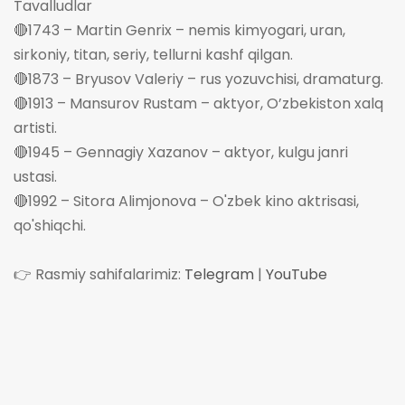
Tavalludlar
🔴1743 – Martin Genrix – nemis kimyogari, uran,
sirkoniy, titan, seriy, tellurni kashf qilgan.
🔴1873 – Bryusov Valeriy – rus yozuvchisi, dramaturg.
🔴1913 – Mansurov Rustam – aktyor, O’zbekiston xalq
artisti.
🔴1945 – Gennagiy Xazanov – aktyor, kulgu janri
ustasi.
🔴1992 – Sitora Alimjonova – O'zbek kino aktrisasi,
qo'shiqchi.‌‌
👉 Rasmiy sahifalarimiz:
Telegram
|
YouTube