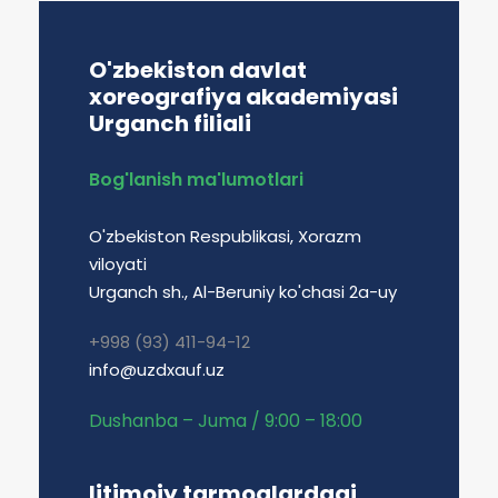
O'zbekiston davlat
xoreografiya akademiyasi
Urganch filiali
Bog'lanish ma'lumotlari
O'zbekiston Respublikasi, Xorazm
viloyati
Urganch sh., Al-Beruniy ko'chasi 2a-uy
+998 (93) 411-94-12
info@uzdxauf.uz
Dushanba – Juma / 9:00 – 18:00
Ijtimoiy tarmoqlardagi