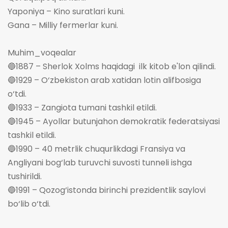
Yaponiya – Kino suratlari kuni.
Gana – Milliy fermerlar kuni.
Muhim_voqealar
🔵1887 – Sherlok Xolms haqidagi ilk kitob e'lon qilindi.
🔵1929 – O‘zbekiston arab xatidan lotin alifbosiga
o‘tdi.
🔵1933 – Zangiota tumani tashkil etildi.
🔵1945 – Ayollar butunjahon demokratik federatsiyasi
tashkil etildi.
🔵1990 – 40 metrlik chuqurlikdagi Fransiya va
Angliyani bog‘lab turuvchi suvosti tunneli ishga
tushirildi.
🔵1991 – Qozog‘istonda birinchi prezidentlik saylovi
bo‘lib o‘tdi.