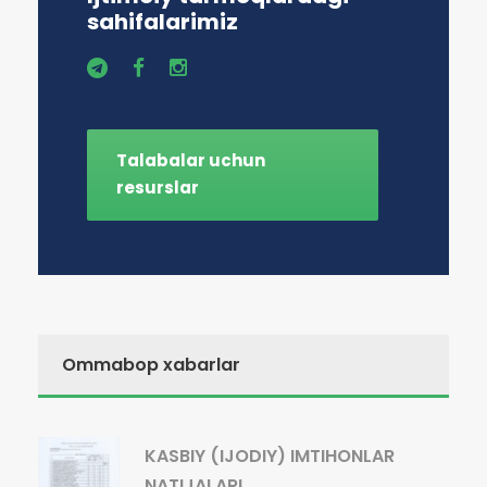
sahifalarimiz
Talabalar uchun
resurslar
Ommabop xabarlar
KASBIY (IJODIY) IMTIHONLAR
NATIJALARI