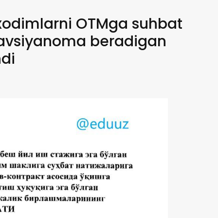
n xodimlarni OTMga suhbat
 tavsiyanoma beradigan
ndi