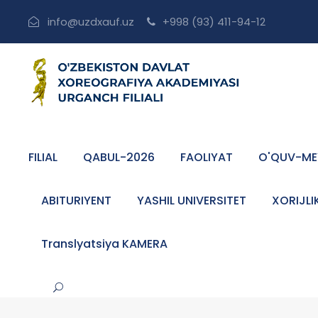
info@uzdxauf.uz
+998 (93) 411-94-12
FILIAL
QABUL-2026
FAOLIYAT
O'QUV-ME
ABITURIYENT
YASHIL UNIVERSITET
XORIJLI
Translyatsiya KAMERA