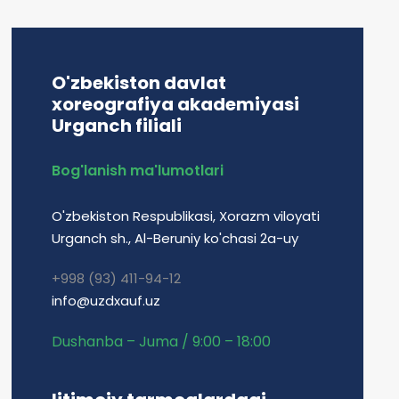
O'zbekiston davlat
xoreografiya akademiyasi
Urganch filiali
Bog'lanish ma'lumotlari
O'zbekiston Respublikasi, Xorazm viloyati
Urganch sh., Al-Beruniy ko'chasi 2a-uy
+998 (93) 411-94-12
info@uzdxauf.uz
Dushanba – Juma / 9:00 – 18:00