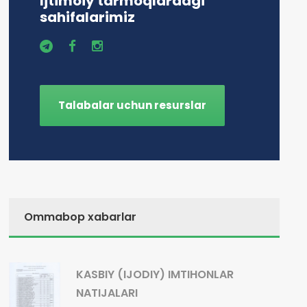
Ijtimoiy tarmoqlardagi
sahifalarimiz
Talabalar uchun resurslar
Ommabop xabarlar
KASBIY (IJODIY) IMTIHONLAR
NATIJALARI