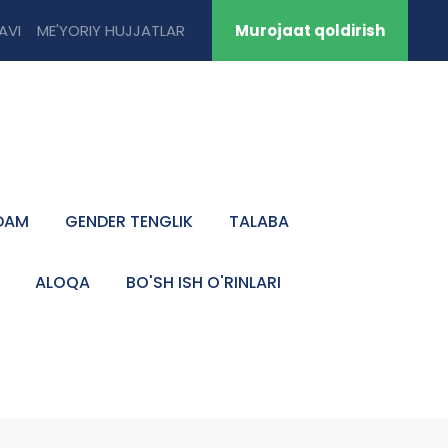
TAVI
ME'YORIY HUJJATLAR
Murojaat qoldirish
DAM
GENDER TENGLIK
TALABA
ALOQA
BO'SH ISH O'RINLARI