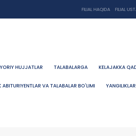
FILIAL HAQIDA
FILIAL US
YORIY HUJJATLAR
TALABALARGA
KELAJAKKA QA
K ABITURIYENTLAR VA TALABALAR BO'LIMI
YANGILIKLAR