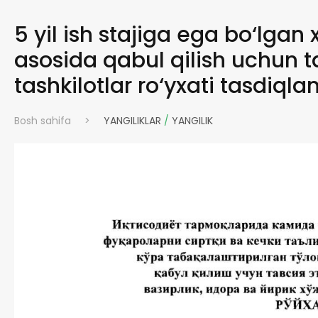
5 yil ish stajiga ega bo‘lga
asosida qabul qilish uchun
tashkilotlar ro‘yxati tasdiqla
Bosh sahifa
>
YANGILIKLAR
/
YANGILIK