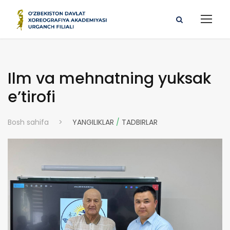
Ilm va mehnatning yuksak
e’tirofi
Bosh sahifa
>
YANGILIKLAR
/
TADBIRLAR