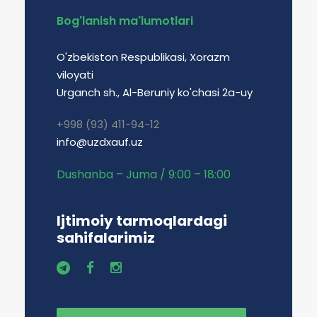
Bog'lanish ma'lumotlari
O'zbekiston Respublikasi, Xorazm
viloyati
Urganch sh., Al-Beruniy ko'chasi 2a-uy
+998 (93) 411-94-12
info@uzdxauf.uz
Dushanba – Juma / 9:00 – 18:00
Ijtimoiy tarmoqlardagi
sahifalarimiz