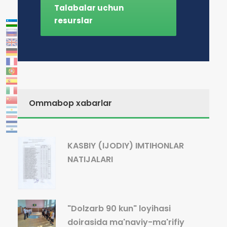
Talabalar uchun
resurslar
Ommabop xabarlar
KASBIY (IJODIY) IMTIHONLAR
NATIJALARI
"Dolzarb 90 kun" loyihasi
doirasida ma'naviy-ma'rifiy