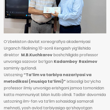
O‘zbekiston davlat xoreografiya akademiyasi
Urganch filialining 10-sonli Kengash yig’ilishida
direktor
M.B.Kuchkarov
boshchiligida professor
unvoniga sazovor bo‘lgan
Kadamboy Raximov
samimiy qutlandi.
Ustozning
“Ta’lim va tarbiya nazariyasi va
metodikasi (musiqa ta’limi)”
ixtisosligi bo‘yicha
professor ilmiy unvoniga erishgani jamoa tomonidan
katta mamnuniyat bilan kutib olindi. Tadbir davomida
ustozning ilm-fan va ta’lim sohasidagi samarali
mehnati, yosh avlod tarbiyasiga qo‘shayotgan