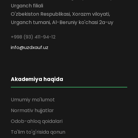
Urganch filiali
O'zbekiston Respublikasi, Xorazm viloyati,
Urganch tumani, Al-Beruniy ko'chasi 2a-uy
+998 (93) 411-94-12
info@uzdxauf.uz
Akademiya haqida
Umumiy ma'lumot
Normativ hujjatlar
Odob-ahloq qoidalari
Ta'lim to'g'risida qonun