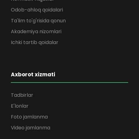
Odob-ahloq qoidalari
Ta'lim to'g'risida qonun
Akademiya nizomlari
Ichki tartib qoidalar
Axborot xizmati
Tadbirlar
E'lonlar
Foto jamlanma
Video jamlanma