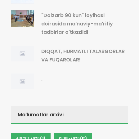
"Dolzarb 90 kun" loyihasi
doirasida ma'naviy-ma'rifiy
tadbirlar o'tkazildi
DIQQAT, HURMATLI TALABGORLAR
VA FUQAROLAR!
.
Ma'lumotlar arxivi
АВГУСТ 2026 (3)
ИЮЛЬ 2026 (15)