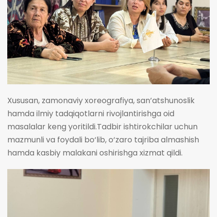
Xususan, zamonaviy xoreografiya, san’atshunoslik
hamda ilmiy tadqiqotlarni rivojlantirishga oid
masalalar keng yoritildi.Tadbir ishtirokchilar uchun
mazmunli va foydali bo‘lib, o‘zaro tajriba almashish
hamda kasbiy malakani oshirishga xizmat qildi.