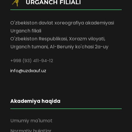
O'zbekiston davlat xoreografiya akademiyasi
Urganch filiali
O'zbekiston Respublikasi, Xorazm viloyati,
Urganch tumani, Al-Beruniy ko'chasi 2a-uy
+998 (93) 411-94-12
info@uzdxauf.uz
Akademiya haqida
Umumiy ma'lumot
Normativ hujjatlar