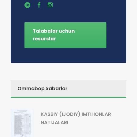
Talabalar uchun
resurslar
Ommabop xabarlar
KASBIY (IJODIY) IMTIHONLAR
NATIJALARI