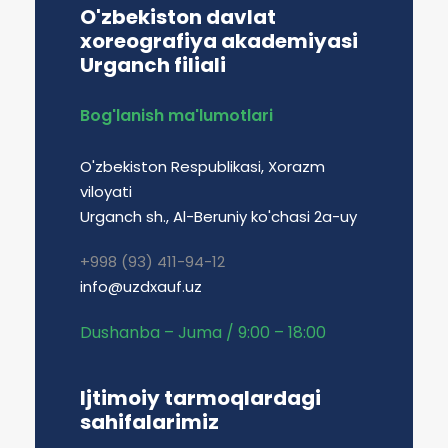
O'zbekiston davlat
xoreografiya akademiyasi
Urganch filiali
Bog'lanish ma'lumotlari
O'zbekiston Respublikasi, Xorazm
viloyati
Urganch sh., Al-Beruniy ko'chasi 2a-uy
+998 (93) 411-94-12
info@uzdxauf.uz
Dushanba – Juma / 9:00 – 18:00
Ijtimoiy tarmoqlardagi
sahifalarimiz