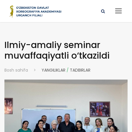
Ilmiy-amaliy seminar
muvaffaqiyatli o‘tkazildi
Bosh sahifa
>
YANGILIKLAR
/
TADBIRLAR