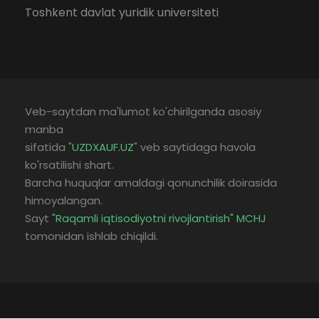
Toshkent davlat yuridik universiteti
Veb-saytdan ma'lumot ko'chirilganda asosiy
manba
sifatida "
UZDXAUF.UZ
" veb saytidaga havola
ko'rsatilishi shart.
Barcha huquqlar amaldagi qonunchilik doirasida
himoyalangan.
Sayt
"Raqamli iqtisodiyotni rivojlantirish" MCHJ
tomonidan ishlab chiqildi.