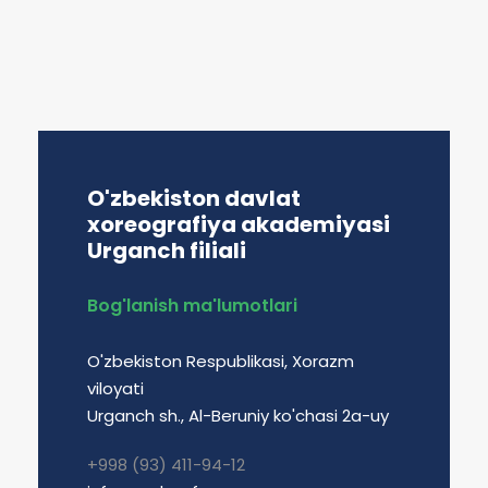
O'zbekiston davlat
xoreografiya akademiyasi
Urganch filiali
Bog'lanish ma'lumotlari
O'zbekiston Respublikasi, Xorazm
viloyati
Urganch sh., Al-Beruniy ko'chasi 2a-uy
+998 (93) 411-94-12