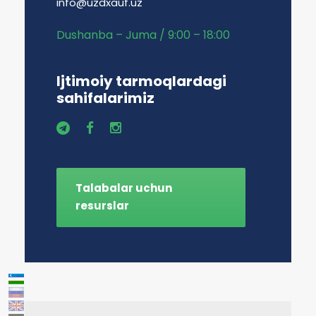
info@uzdxauf.uz
Dushanba – Juma / 9:00 – 18:00
Ijtimoiy tarmoqlardagi
sahifalarimiz
Talabalar uchun
resurslar