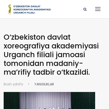
O‘zbekiston davlat
xoreografiya akademiyasi
Urganch filiali jamoasi
tomonidan madaniy-
ma’rifiy tadbir o‘tkazildi.
Bosh sahifa
>
YANGILIKLAR