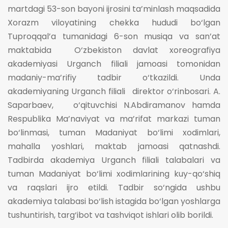
martdagi 53-son bayoni ijrosini ta’minlash maqsadida
Xorazm viloyatining chekka hududi bo‘lgan
Tuproqqal’a tumanidagi 6-son musiqa va san’at
maktabida O‘zbekiston davlat xoreografiya
akademiyasi Urganch filiali jamoasi tomonidan
madaniy-ma’rifiy tadbir o‘tkazildi. Unda
akademiyaning Urganch filiali direktor o‘rinbosari. A.
Saparbaev, o‘qituvchisi N.Abdiramanov hamda
Respublika Ma’naviyat va ma’rifat markazi tuman
bo‘linmasi, tuman Madaniyat bo‘limi xodimlari,
mahalla yoshlari, maktab jamoasi qatnashdi.
Tadbirda akademiya Urganch filiali talabalari va
tuman Madaniyat bo‘limi xodimlarining kuy-qo‘shiq
va raqslari ijro etildi. Tadbir so‘ngida ushbu
akademiya talabasi bo‘lish istagida bo‘lgan yoshlarga
tushuntirish, targ‘ibot va tashviqot ishlari olib borildi.