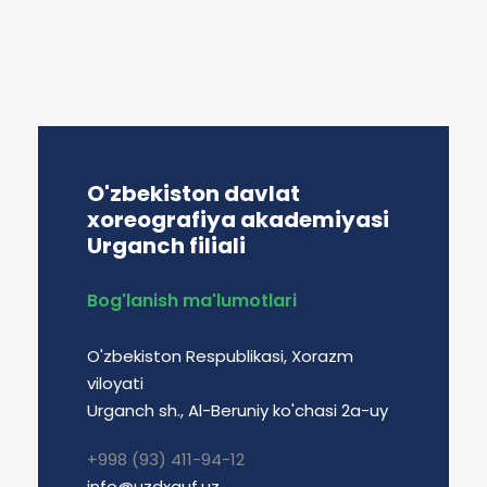
O'zbekiston davlat
xoreografiya akademiyasi
Urganch filiali
Bog'lanish ma'lumotlari
O'zbekiston Respublikasi, Xorazm
viloyati
Urganch sh., Al-Beruniy ko'chasi 2a-uy
+998 (93) 411-94-12
info@uzdxauf.uz