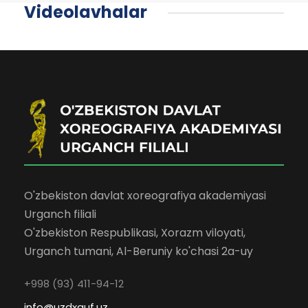
Videolavhalar
O'zbekiston davlat xoreografiya akademiyasi
Urganch filiali
O'zbekiston Respublikasi, Xorazm viloyati,
Urganch tumani, Al-Beruniy ko'chasi 2a-uy
+998 (93) 411-94-12
info@uzdxauf.uz