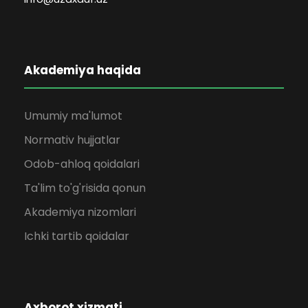
Akademiya haqida
Umumiy ma'lumot
Normativ hujjatlar
Odob-ahloq qoidalari
Ta'lim to'g'risida qonun
Akademiya nizomlari
Ichki tartib qoidalar
Axborot xizmati