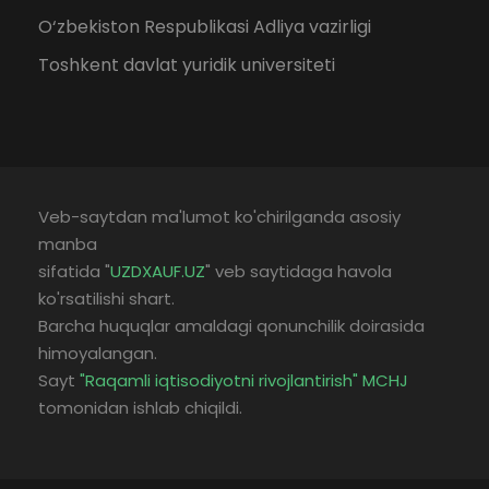
O‘zbekiston Respublikasi Adliya vazirligi
Toshkent davlat yuridik universiteti
Veb-saytdan ma'lumot ko'chirilganda asosiy
manba
sifatida "
UZDXAUF.UZ
" veb saytidaga havola
ko'rsatilishi shart.
Barcha huquqlar amaldagi qonunchilik doirasida
himoyalangan.
Sayt
"Raqamli iqtisodiyotni rivojlantirish" MCHJ
tomonidan ishlab chiqildi.