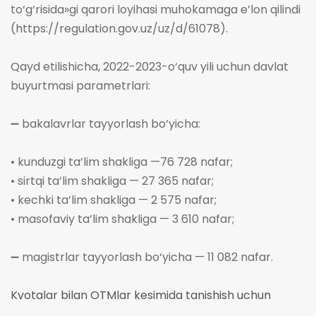
to‘g‘risida»gi qarori loyihasi muhokamaga e’lon qilindi
(https://regulation.gov.uz/uz/d/61078).
Qayd etilishicha, 2022-2023-o‘quv yili uchun davlat
buyurtmasi parametrlari:
➖ bakalavrlar tayyorlash bo‘yicha:
• kunduzgi ta’lim shakliga —76 728 nafar;
• sirtqi ta’lim shakliga — 27 365 nafar;
• kechki ta’lim shakliga — 2 575 nafar;
• masofaviy ta’lim shakliga — 3 610 nafar;
➖ magistrlar tayyorlash bo‘yicha — 11 082 nafar.
Kvotalar bilan OTMlar kesimida tanishish uchun