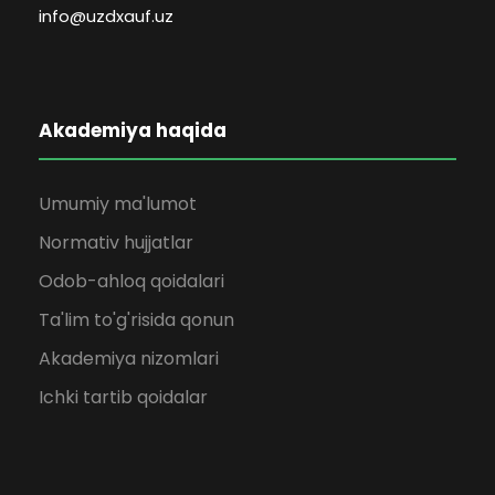
info@uzdxauf.uz
Akademiya haqida
Umumiy ma'lumot
Normativ hujjatlar
Odob-ahloq qoidalari
Ta'lim to'g'risida qonun
Akademiya nizomlari
Ichki tartib qoidalar