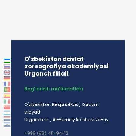
O'zbekiston davlat
xoreografiya akademiyasi
Urganch filiali
Bog'lanish ma'lumotlari
O'zbekiston Respublikasi, Xorazm
viloyati
Urganch sh., Al-Beruniy ko'chasi 2a-uy
+998 (93) 411-94-12