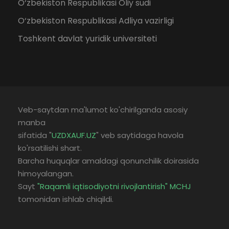
O‘zbekiston Respublikasi Oliy sudi
O‘zbekiston Respublikasi Adliya vazirligi
Toshkent davlat yuridik universiteti
Veb-saytdan ma'lumot ko'chirilganda asosiy
manba
sifatida "
UZDXAUF.UZ
" veb saytidaga havola
ko'rsatilishi shart.
Barcha huquqlar amaldagi qonunchilik doirasida
himoyalangan.
Sayt
"Raqamli iqtisodiyotni rivojlantirish" MCHJ
tomonidan ishlab chiqildi.