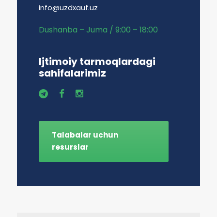
info@uzdxauf.uz
Dushanba – Juma / 9:00 – 18:00
Ijtimoiy tarmoqlardagi
sahifalarimiz
Talabalar uchun
resurslar