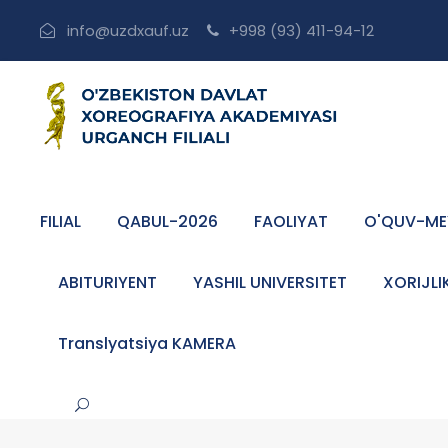
info@uzdxauf.uz
+998 (93) 411-94-12
FILIAL
QABUL-2026
FAOLIYAT
O'QUV-ME
ABITURIYENT
YASHIL UNIVERSITET
XORIJLI
Translyatsiya KAMERA