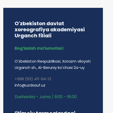
O'zbekiston davlat
xoreografiya akademiyasi
Urganch filiali
Bog'lanish ma'lumotlari
O'zbekiston Respublikasi, Xorazm viloyati
Urganch sh., Al-Beruniy ko'chasi 2a-uy
+998 (93) 411-94-12
info@uzdxauf.uz
Dushanba – Juma / 9:00 – 18:00