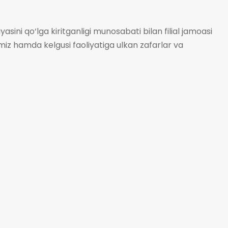
ini qo‘lga kiritganligi munosabati bilan filial jamoasi
iz hamda kelgusi faoliyatiga ulkan zafarlar va