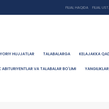
FILIAL HAQIDA
FILIAL US
YORIY HUJJATLAR
TALABALARGA
KELAJAKKA QA
K ABITURIYENTLAR VA TALABALAR BO'LIMI
YANGILIKLAR