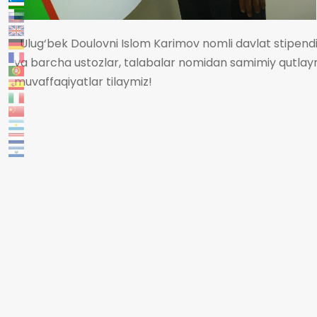
Ulug‘bek Doulovni Islom Karimov nomli davlat stipendiyas
va barcha ustozlar, talabalar nomidan samimiy qutlaym
muvaffaqiyatlar tilaymiz!