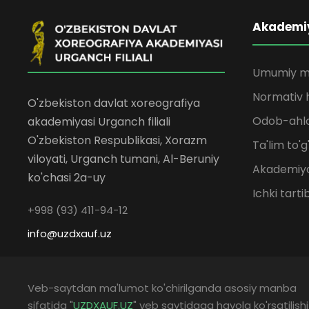
Akademi
Umumiy m
Normativ h
O'zbekiston davlat xoreografiya
Odob-ahlo
akademiyasi Urganch filiali
O'zbekiston Respublikasi, Xorazm
Ta'lim to'g
viloyati, Urganch tumani, Al-Beruniy
Akademiya
ko'chasi 2a-uy
Ichki tarti
+998 (93) 411-94-12
info@uzdxauf.uz
Veb-saytdan ma'lumot ko'chirilganda asosiy manba
sifatida "
UZDXAUF.UZ
" veb saytidaga havola ko'rsatilishi