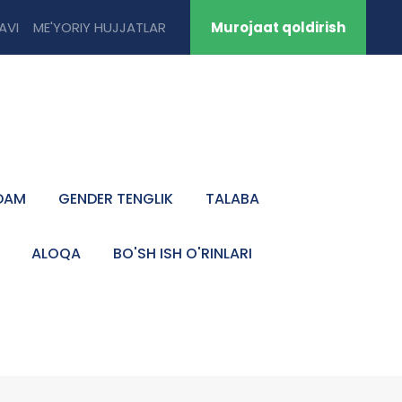
TAVI
ME'YORIY HUJJATLAR
Murojaat qoldirish
DAM
GENDER TENGLIK
TALABA
ALOQA
BO'SH ISH O'RINLARI