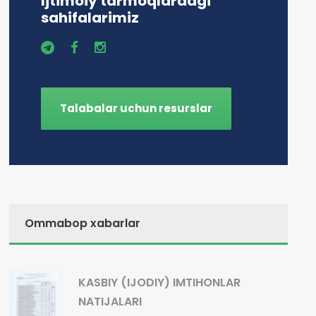
Ijtimoiy tarmoqlardagi
sahifalarimiz
Talabalar uchun resurslar
Ommabop xabarlar
KASBIY (IJODIY) IMTIHONLAR
NATIJALARI