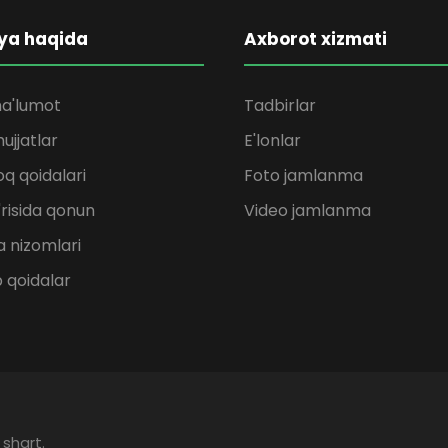
ya haqida
Axborot xizmati
a'lumot
Tadbirlar
ujjatlar
E'lonlar
q qoidalari
Foto jamlanma
'risida qonun
Video jamlanma
 nizomlari
b qoidalar
 shart.