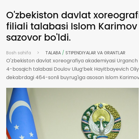
O'zbekiston davlat xoreogra
filiali talabasi Islom Karimo
sazovor bo'ldi.
Bosh sahifa
>
TALABA
/
STIPENDIYALAR VA GRANTLAR
O'zbekiston davlat xoreografiya akademiyasi Urganch fil
4-bosqich talabasi Doulov Ulug‘bek Hayitbayevich Oliy ta
dekabrdagi 464-sonli buyrug'iga asosan Islom Karimov 