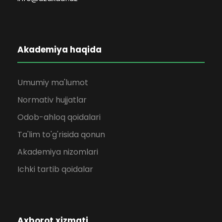
Akademiya haqida
Umumiy ma'lumot
Normativ hujjatlar
Odob-ahloq qoidalari
Ta'lim to'g'risida qonun
Akademiya nizomlari
Ichki tartib qoidalar
Axborot xizmati