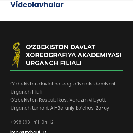
Videolavhalar
O'zbekiston davlat xoreografiya akademiyasi
Urganch filiali
O'zbekiston Respublikasi, Xorazm viloyati,
Urganch tumani, Al-Beruniy ko'chasi 2a-uy
+998 (93) 411-94-12
info@uzdxauf.uz