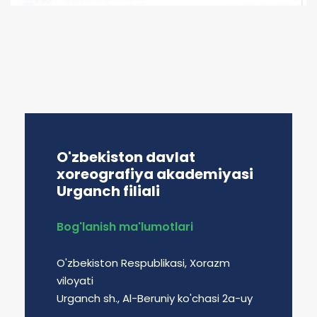
O'zbekiston davlat
xoreografiya akademiyasi
Urganch filiali
Bog'lanish ma'lumotlari
O'zbekiston Respublikasi, Xorazm
viloyati
Urganch sh., Al-Beruniy ko'chasi 2a-uy