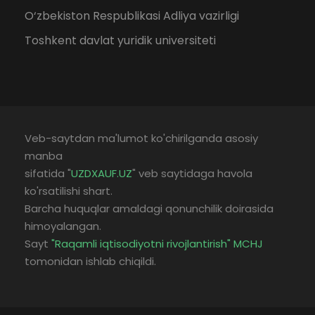
O‘zbekiston Respublikasi Adliya vazirligi
Toshkent davlat yuridik universiteti
Veb-saytdan ma'lumot ko'chirilganda asosiy
manba
sifatida "
UZDXAUF.UZ
" veb saytidaga havola
ko'rsatilishi shart.
Barcha huquqlar amaldagi qonunchilik doirasida
himoyalangan.
Sayt
"Raqamli iqtisodiyotni rivojlantirish" MCHJ
tomonidan ishlab chiqildi.