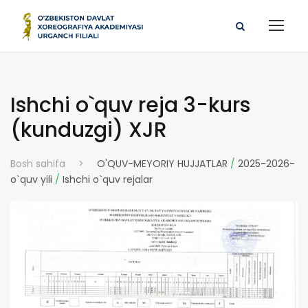
Ishchi o`quv reja 3-kurs
(kunduzgi) XJR
Bosh sahifa
>
O'QUV-MEYORIY HUJJATLAR
/
2025-2026-
o`quv yili
/
Ishchi o`quv rejalar