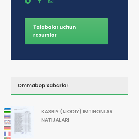
Talabalar uchun
resurslar
Ommabop xabarlar
KASBIY (IJODIY) IMTIHONLAR
NATIJALARI