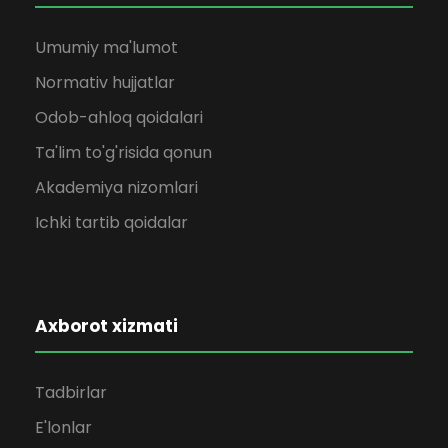
Umumiy ma'lumot
Normativ hujjatlar
Odob-ahloq qoidalari
Ta'lim to'g'risida qonun
Akademiya nizomlari
Ichki tartib qoidalar
Axborot xizmati
Tadbirlar
E'lonlar