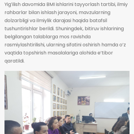
Yigʻilish davomida BMI ishlarini tayyorlash tartibi, ilmiy
rahbarlar bilan ishlash jarayoni, mavzularning
dolzarbligi va ilmiylik darajasi haqida batafsil
tushuntirishlar berildi. Shuningdek, bitiruv ishlarining
belgilangan talablarga mos ravishda
rasmiylashtirilishi, ularning sifatini oshirish hamda o‘z
vaqtida topshirish masalalariga alohida e’tibor
qaratildi.