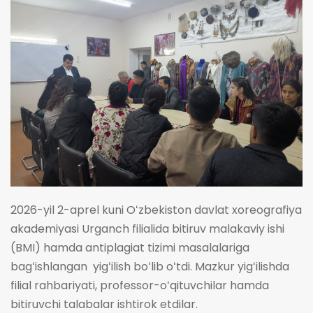
2026-yil 2-aprel kuni Oʻzbekiston davlat xoreografiya
akademiyasi Urganch filialida bitiruv malakaviy ishi
(BMI) hamda antiplagiat tizimi masalalariga
bagʻishlangan yigʻilish boʻlib oʻtdi. Mazkur yigʻilishda
filial rahbariyati, professor-oʻqituvchilar hamda
bitiruvchi talabalar ishtirok etdilar.