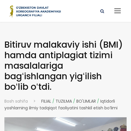
Bitiruv malakaviy ishi (BMI)
hamda antiplagiat tizimi
masalalariga
bagʻishlangan yigʻilish
boʻlib oʻtdi.
Bosh sahifa
>
FILIAL
/
TUZILMA
/
BO'LIMLAR
/
Iqtidorli
yoshlarning ilmiy tadqiqot faoliyatini tashkil etish bo‘limi