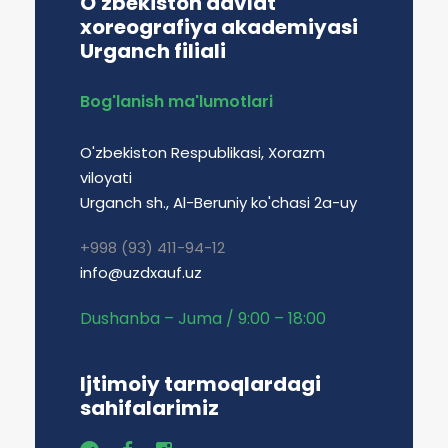
O'zbekiston davlat
xoreografiya akademiyasi
Urganch filiali
Bog'lanish ma'lumotlari
O'zbekiston Respublikasi, Xorazm
viloyati
Urganch sh., Al-Beruniy ko'chasi 2a-uy
+998 (93) 411-94-12
info@uzdxauf.uz
Dushanba – Juma / 9:00 – 18:00
Ijtimoiy tarmoqlardagi
sahifalarimiz