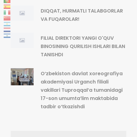
DIQQAT, HURMATLI TALABGORLAR
VA FUQAROLAR!
FILIAL DIREKTORI YANGI O'QUV
BINOSINING QURILISH ISHLARI BILAN
TANISHDI
O‘zbekiston davlat xoreografiya
akademiyasi Urganch filiali
vakillari Tuproqqal’a tumanidagi
17-son umumta’lim maktabida
tadbir o‘tkazishdi