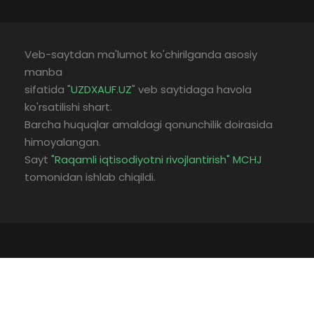
Veb-saytdan ma'lumot ko'chirilganda asosiy
manba
sifatida "
UZDXAUF.UZ
" veb saytidaga havola
ko'rsatilishi shart.
Barcha huquqlar amaldagi qonunchilik doirasida
himoyalangan.
Sayt
"Raqamli iqtisodiyotni rivojlantirish" MCHJ
tomonidan ishlab chiqildi.