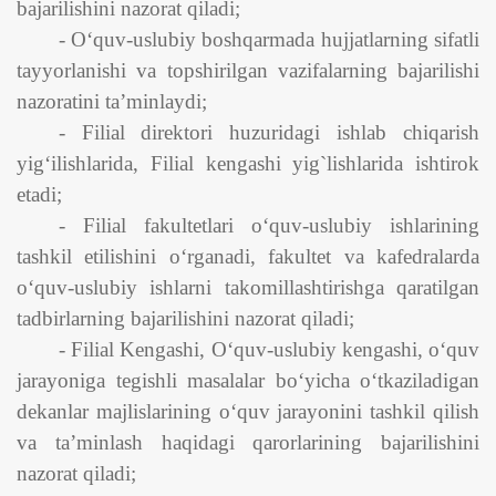
bajarilishini nazorat qiladi;
- O‘quv-uslubiy boshqarmada hujjatlarning sifatli
tayyorlanishi va topshirilgan vazifalarning bajarilishi
nazoratini ta’minlaydi;
- Filial direktori huzuridagi ishlab chiqarish
yig‘ilishlarida, Filial kengashi yig`lishlarida ishtirok
etadi;
- Filial fakultetlari o‘quv-uslubiy ishlarining
tashkil etilishini o‘rganadi, fakultet va kafedralarda
o‘quv-uslubiy ishlarni takomillashtirishga qaratilgan
tadbirlarning bajarilishini nazorat qiladi;
- Filial Kengashi, O‘quv-uslubiy kengashi, o‘quv
jarayoniga tegishli masalalar bo‘yicha o‘tkaziladigan
dekanlar majlislarining o‘quv jarayonini tashkil qilish
va ta’minlash haqidagi qarorlarining bajarilishini
nazorat qiladi;