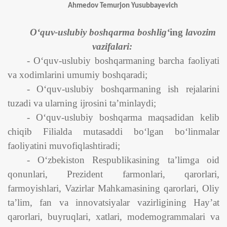
Ahmedov Temurjon Yusubbayevich
O‘quv-uslubiy boshqarma boshlig‘
ing
lavozim
vazifalari
:
- O‘quv-uslubiy boshqarmaning barcha faoliyati
va xodimlarini umumiy boshqaradi;
- O‘quv-uslubiy boshqarmaning ish rejalarini
tuzadi va ularning ijrosini ta’minlaydi;
- O‘quv-uslubiy boshqarma maqsadidan kelib
chiqib Filialda mutasaddi bo‘lgan bo‘linmalar
faoliyatini muvofiqlashtiradi;
- O‘zbekiston Respublikasining ta’limga oid
qonunlari, Prezident farmonlari, qarorlari,
farmoyishlari, Vazirlar Mahkamasining qarorlari, Oliy
ta’lim, fan va innovatsiyalar vazirligining Hay’at
qarorlari, buyruqlari, xatlari, modemogrammalari va