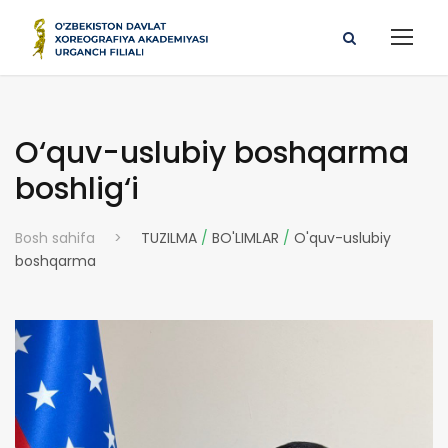
O‘quv-uslubiy boshqarma
boshlig‘i
Bosh sahifa
>
TUZILMA
/
BO'LIMLAR
/
O'quv-uslubiy
boshqarma