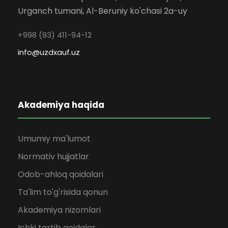
Urganch tumani, Al-Beruniy ko'chasi 2a-uy
+998 (93) 411-94-12
info@uzdxauf.uz
Akademiya haqida
Umumiy ma'lumot
Normativ hujjatlar
Odob-ahloq qoidalari
Ta'lim to'g'risida qonun
Akademiya nizomlari
Ichki tartib qoidalar