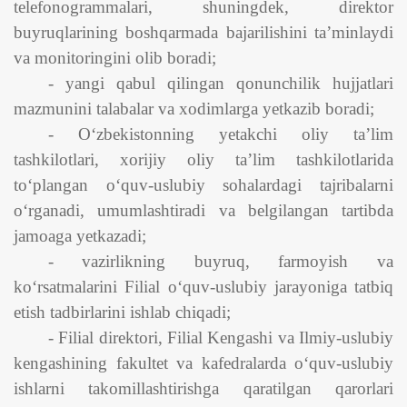
telefonogrammalari, shuningdek, direktor
buyruqlarining boshqarmada bajarilishini ta’minlaydi
va monitoringini olib boradi;
- yangi qabul qilingan qonunchilik hujjatlari
mazmunini talabalar va xodimlarga yetkazib boradi;
- O‘zbekistonning yetakchi oliy ta’lim
tashkilotlari, xorijiy oliy ta’lim tashkilotlarida
to‘plangan o‘quv-uslubiy sohalardagi tajribalarni
o‘rganadi, umumlashtiradi va belgilangan tartibda
jamoaga yetkazadi;
- vazirlikning buyruq, farmoyish va
ko‘rsatmalarini Filial o‘quv-uslubiy jarayoniga tatbiq
etish tadbirlarini ishlab chiqadi;
- Filial direktori, Filial Kengashi va Ilmiy-uslubiy
kengashining fakultet va kafedralarda o‘quv-uslubiy
ishlarni takomillashtirishga qaratilgan qarorlari