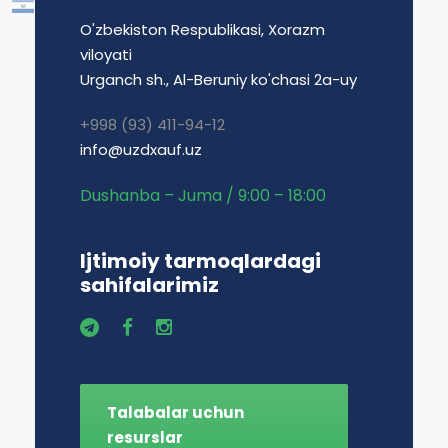
O'zbekiston Respublikasi, Xorazm
viloyati
Urganch sh., Al-Beruniy ko'chasi 2a-uy
+998 (93) 411-94-12
info@uzdxauf.uz
Dushanba – Juma / 9:00 – 18:00
Ijtimoiy tarmoqlardagi
sahifalarimiz
Talabalar uchun
resurslar