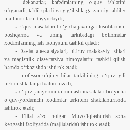
- dekanatlar, kafedralarning o‘quv ishlarini
o‘rganadi, tahlil qiladi va yig‘ilishlarga zaruriy-tahliliy
ma’lumotlarni tayyorlaydi;
- o‘quv masalalari bo‘yicha javobgar hisoblanadi,
boshqarma va uning tarkibidagi bolinmalar
xodimlarining ish faoliyatini tashkil qiladi;
- Davlat attestatsiyalari, bitiruv malakaviy ishlari
va magistrlik dissertatsiya himoyalarini tashkil qilish
hamda o‘tkazishda ishtirok etadi;
- professor-o‘qituvchilar tarkibining o‘quv yili
uchun shtatlar jadvalini tuzadi;
- o‘quv jarayonini ta’minlash masalalari bo‘yicha
o‘quv-yordamchi xodimlar tarkibini shakllantirishda
ishtirok etadi;
- Filial a’zo bolgan Muvofiqlashtirish soha
kengashi faoliyatida (majlislarida) ishtirok etadi;