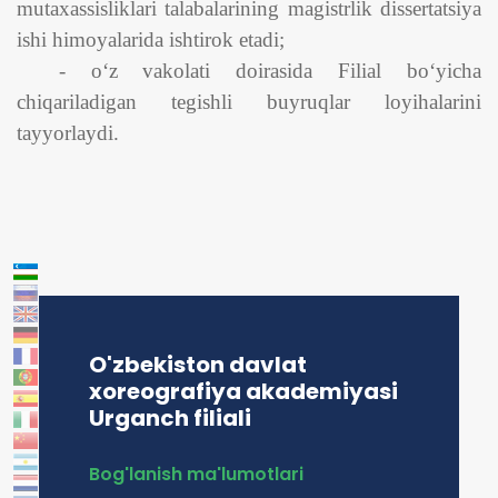
mutaxassisliklari talabalarining magistrlik dissertatsiya
ishi himoyalarida ishtirok etadi;
- o‘z vakolati doirasida Filial bo‘yicha
chiqariladigan tegishli buyruqlar loyihalarini
tayyorlaydi.
O'zbekiston davlat
xoreografiya akademiyasi
Urganch filiali
Bog'lanish ma'lumotlari