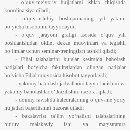
- o‘quv-me’yoriy hujjatlarni ishlab chiqishda
koordinatsiya qiladi;
- o‘quv-uslubiy boshqarmaning yil yakuni
bo‘yicha hisobotini tayyorlaydi;
- o‘quv jarayoni grafigi asosida o‘quv yili
boshlanishidan oldin, dekan muovinlari va tegishli
bo‘limlar uchun seminar-trening(lar) tashkil qiladi;
- Filial talabalarini kurslar kesimida baholash
natijalari bo‘yicha fakultetlardan olingan natijalar
bo‘yicha Filial miqyosida hisobot tayyorlaydi;
- yakuniy baholash jadvallarini tayyorlanishini va
yakuniy baholashlar o‘tkazilishini nazorat qiladi;
- doimiy ravishda kafedralarning o‘quv-me’yoriy
hujjatlari bajarilishini nazorat qiladi;
- bakalavriat ta’lim yo‘nalishi talabalarining
bitiruv malakaviy ishi va magistratura