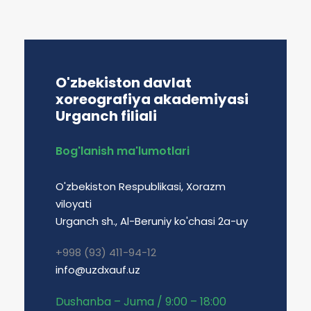
O'zbekiston davlat
xoreografiya akademiyasi
Urganch filiali
Bog'lanish ma'lumotlari
O'zbekiston Respublikasi, Xorazm
viloyati
Urganch sh., Al-Beruniy ko'chasi 2a-uy
+998 (93) 411-94-12
info@uzdxauf.uz
Dushanba – Juma / 9:00 – 18:00