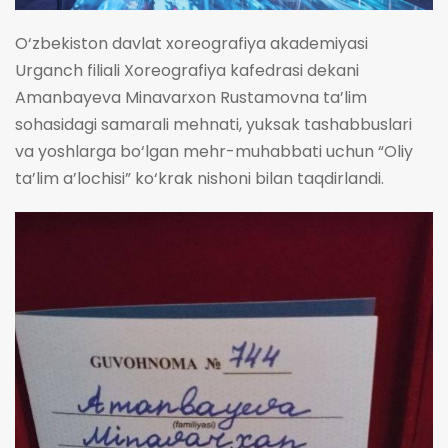
O‘zbekiston davlat xoreografiya akademiyasi
Urganch filiali Xoreografiya kafedrasi dekani
Amanbayeva Minavarxon Rustamovna ta’lim
sohasidagi samarali mehnati, yuksak tashabbuslari
va yoshlarga bo‘lgan mehr-muhabbati uchun “Oliy
ta’lim a’lochisi” ko‘krak nishoni bilan taqdirlandi.