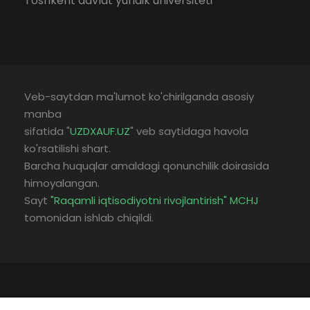
Toshkent davlat yuridik universiteti
Veb-saytdan ma'lumot ko'chirilganda asosiy
manba
sifatida "
UZDXAUF.UZ
" veb saytidaga havola
ko'rsatilishi shart.
Barcha huquqlar amaldagi qonunchilik doirasida
himoyalangan.
Sayt
"Raqamli iqtisodiyotni rivojlantirish" MCHJ
tomonidan ishlab chiqildi.