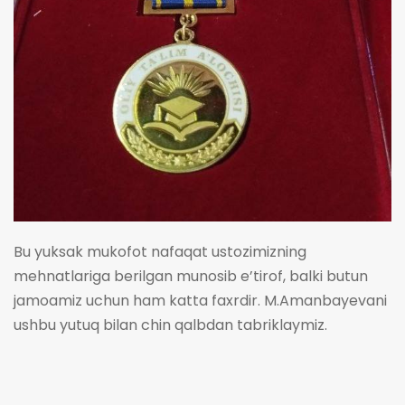
Bu yuksak mukofot nafaqat ustozimizning
mehnatlariga berilgan munosib e’tirof, balki butun
jamoamiz uchun ham katta faxrdir. M.Amanbayevani
ushbu yutuq bilan chin qalbdan tabriklaymiz.