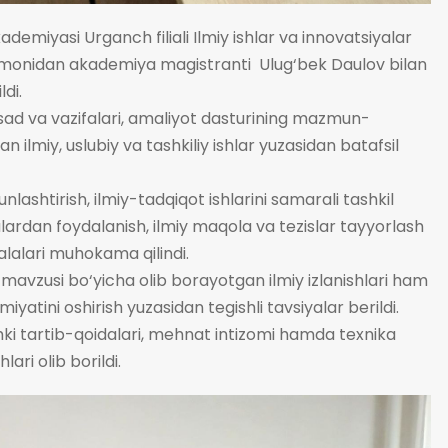
demiyasi Urganch filiali Ilmiy ishlar va innovatsiyalar
tomonidan akademiya magistranti Ulug‘bek Daulov bilan
di.
d va vazifalari, amaliyot dasturining mazmun-
 ilmiy, uslubiy va tashkiliy ishlar yuzasidan batafsil
nlashtirish, ilmiy-tadqiqot ishlarini samarali tashkil
ardan foydalanish, ilmiy maqola va tezislar tayyorlash
alalari muhokama qilindi.
mavzusi bo‘yicha olib borayotgan ilmiy izlanishlari ham
miyatini oshirish yuzasidan tegishli tavsiyalar berildi.
 ichki tartib-qoidalari, mehnat intizomi hamda texnika
lari olib borildi.