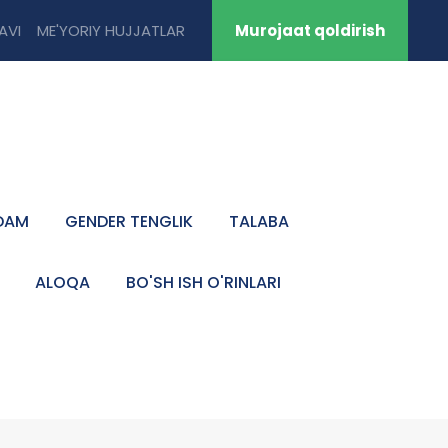
TAVI
ME'YORIY HUJJATLAR
Murojaat qoldirish
DAM
GENDER TENGLIK
TALABA
ALOQA
BO'SH ISH O'RINLARI