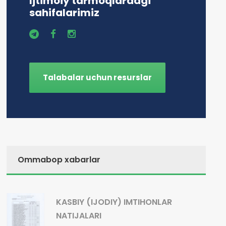
Ijtimoiy tarmoqlardagi
sahifalarimiz
Talabalar uchun resurslar
Ommabop xabarlar
KASBIY (IJODIY) IMTIHONLAR
NATIJALARI