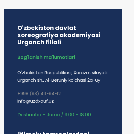
O'zbekiston davlat
xoreografiya akademiyasi
Urganch filiali
Bog'lanish ma'lumotlari
O'zbekiston Respublikasi, Xorazm viloyati
Urganch sh., Al-Beruniy ko'chasi 2a-uy
+998 (93) 411-94-12
info@uzdxauf.uz
Dushanba – Juma / 9:00 – 18:00