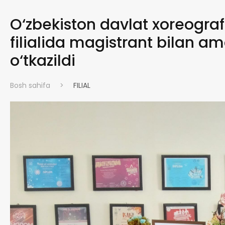
O‘zbekiston davlat xoreogr
filialida magistrant bilan a
o‘tkazildi
Bosh sahifa
>
FILIAL