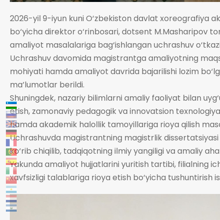
2026-yil 9-iyun kuni O‘zbekiston davlat xoreografiya aka
bo‘yicha direktor o‘rinbosari, dotsent M.Masharipov 
amaliyot masalalariga bag‘ishlangan uchrashuv o‘tkazil
Uchrashuv davomida magistrantga amaliyotning maqsa
mohiyati hamda amaliyot davrida bajarilishi lozim bo‘lgan
ma’lumotlar berildi.
Shuningdek, nazariy bilimlarni amaliy faoliyat bilan uyg‘u
etish, zamonaviy pedagogik va innovatsion texnologiyal
hamda akademik halollik tamoyillariga rioya qilish mas
Uchrashuvda magistrantning magistrlik dissertatsiyasi 
ko‘rib chiqilib, tadqiqotning ilmiy yangiligi va amaliy aha
Yakunda amaliyot hujjatlarini yuritish tartibi, filialning
xavfsizligi talablariga rioya etish bo‘yicha tushuntirish ish