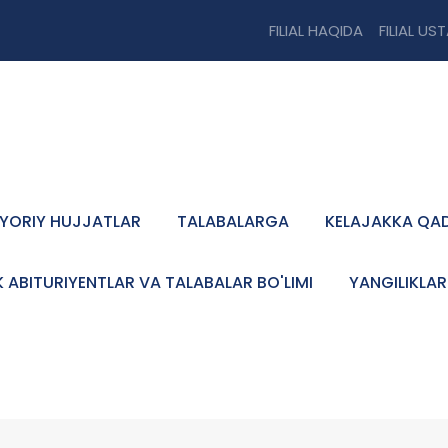
FILIAL HAQIDA
FILIAL US
YORIY HUJJATLAR
TALABALARGA
KELAJAKKA QA
K ABITURIYENTLAR VA TALABALAR BO'LIMI
YANGILIKLAR