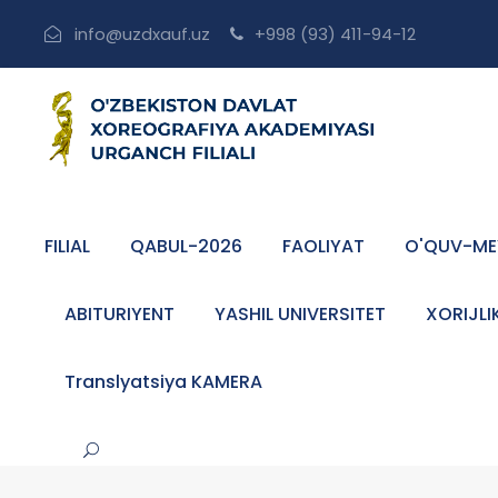
info@uzdxauf.uz
+998 (93) 411-94-12
FILIAL
QABUL-2026
FAOLIYAT
O'QUV-ME
ABITURIYENT
YASHIL UNIVERSITET
XORIJLI
Translyatsiya KAMERA