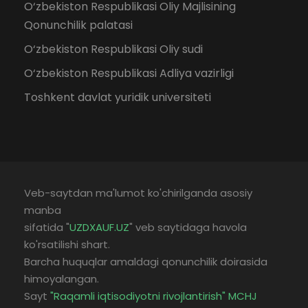
O‘zbekiston Respublikasi Oliy Majlisining
Qonunchilik palatasi
O‘zbekiston Respublikasi Oliy sudi
O‘zbekiston Respublikasi Adliya vazirligi
Toshkent davlat yuridik universiteti
Veb-saytdan ma'lumot ko'chirilganda asosiy
manba
sifatida "
UZDXAUF.UZ
" veb saytidaga havola
ko'rsatilishi shart.
Barcha huquqlar amaldagi qonunchilik doirasida
himoyalangan.
Sayt
"Raqamli iqtisodiyotni rivojlantirish" MCHJ