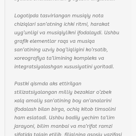
Logotipda tasvirlangan musiqiy nota
chiziqlari san’atning ichki ritmi, harakat
uyg‘unligi va musiqiylikni ifodalaydi. Ushbu
grafik elementlar raqs va musiqa
san’atining uzviy bog‘liqligini ko‘rsatib,
xoreografiya ta’limining kompleks va
integratsiyalashgan xususiyatini yoritadi.
Pastki qismda aks ettirilgan
stilizatsiyalangan milliy bezaklar o‘zbek
xalq amaliy san’atining boy an’analarini
ifodalash bilan birga, ochiq kitob timsolini
ham eslatadi. Ushbu badiiy yechim ta’lim
jarayoni, bilim manbai va ma’rifat ramzi
sifatida talqin etilib, filialning asosiy vazifasi