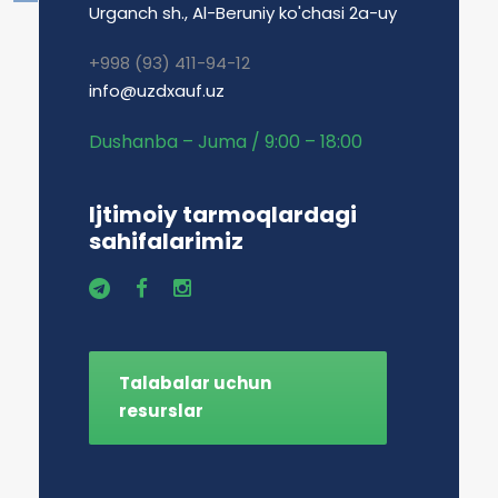
Urganch sh., Al-Beruniy ko'chasi 2a-uy
+998 (93) 411-94-12
info@uzdxauf.uz
Dushanba – Juma / 9:00 – 18:00
Ijtimoiy tarmoqlardagi
sahifalarimiz
Talabalar uchun
resurslar