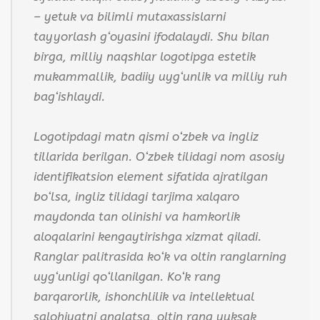
– yetuk va bilimli mutaxassislarni
tayyorlash g‘oyasini ifodalaydi. Shu bilan
birga, milliy naqshlar logotipga estetik
mukammallik, badiiy uyg‘unlik va milliy ruh
bag‘ishlaydi.
Logotipdagi matn qismi o‘zbek va ingliz
tillarida berilgan. O‘zbek tilidagi nom asosiy
identifikatsion element sifatida ajratilgan
bo‘lsa, ingliz tilidagi tarjima xalqaro
maydonda tan olinishi va hamkorlik
aloqalarini kengaytirishga xizmat qiladi.
Ranglar palitrasida ko‘k va oltin ranglarning
uyg‘unligi qo‘llanilgan. Ko‘k rang
barqarorlik, ishonchlilik va intellektual
salohiyatni anglatsa, oltin rang yuksak