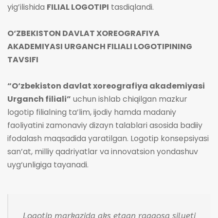
yig’ilishida
FILIAL LOGOTIPI
tasdiqlandi.
O‘ZBEKISTON DAVLAT XOREOGRAFIYA
AKADEMIYASI URGANCH FILIALI LOGOTIPINING
TAVSIFI
“O‘zbekiston davlat xoreografiya akademiyasi
Urganch filiali”
uchun ishlab chiqilgan mazkur
logotip filialning ta’lim, ijodiy hamda madaniy
faoliyatini zamonaviy dizayn talablari asosida badiiy
ifodalash maqsadida yaratilgan. Logotip konsepsiyasi
san’at, milliy qadriyatlar va innovatsion yondashuv
uyg‘unligiga tayanadi.
Logotip markazida aks etgan raqqosa silueti