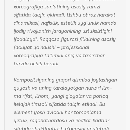
xoreografiya san’atining asosiy ramzi
sifatida talqin qilinadi. Ushbu obraz harakat
dinamikasi, nafislik, estetik uyg‘unlik hamda
ijodiy rivojlanish jarayonining uzluksizligini
ifodalaydi. Raqqosa figurasi filialning asosiy
faoliyat yo‘nalishi – professional
xoreografiya ta’limini aniq va ta’sirchan
tarzda ochib beradi.
Kompozitsiyaning yuqori qismida joylashgan
quyosh va uning taralayotgan nurlari ilm-
ma’rifat, ilhom, yangi g‘oyalar va porloq
kelajak timsoli sifatida talqin etiladi. Bu
element yosh avlodni har tomonlama
yetuk, raqobatbardosh va ijodkor kadrlar
sifatida shakllantirish g‘oyasini anglatadi.