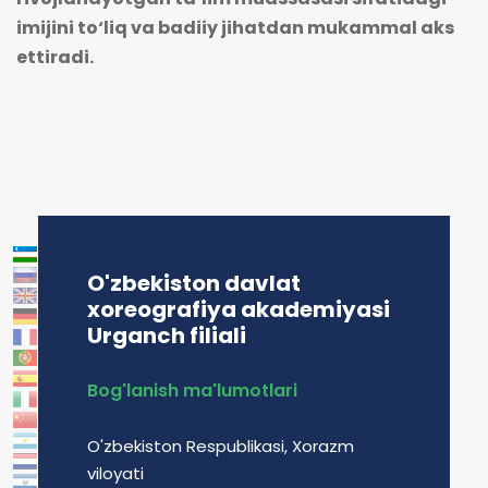
imijini to‘liq va badiiy jihatdan mukammal aks
ettiradi.
O'zbekiston davlat
xoreografiya akademiyasi
Urganch filiali
Bog'lanish ma'lumotlari
O'zbekiston Respublikasi, Xorazm
viloyati