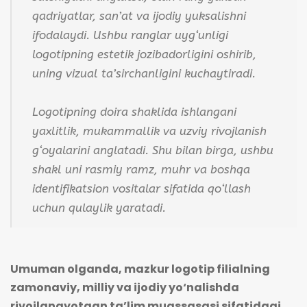
qadriyatlar, san’at va ijodiy yuksalishni
ifodalaydi. Ushbu ranglar uyg‘unligi
logotipning estetik jozibadorligini oshirib,
uning vizual ta’sirchanligini kuchaytiradi.
Logotipning doira shaklida ishlangani
yaxlitlik, mukammallik va uzviy rivojlanish
g‘oyalarini anglatadi. Shu bilan birga, ushbu
shakl uni rasmiy ramz, muhr va boshqa
identifikatsion vositalar sifatida qo‘llash
uchun qulaylik yaratadi.
Umuman olganda, mazkur logotip filialning
zamonaviy, milliy va ijodiy yo‘nalishda
rivojlanayotgan ta’lim muassasasi sifatidagi