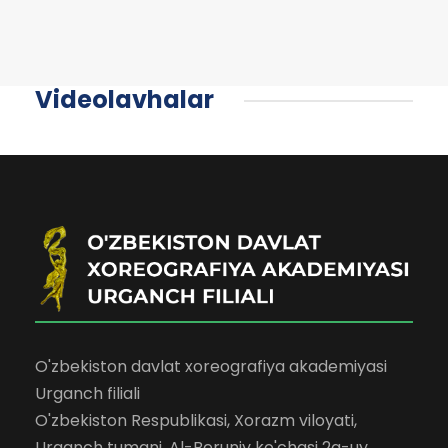
Videolavhalar
O'zbekiston davlat xoreografiya akademiyasi
Urganch filiali
O'zbekiston Respublikasi, Xorazm viloyati,
Urganch tumani, Al-Beruniy ko'chasi 2a-uy