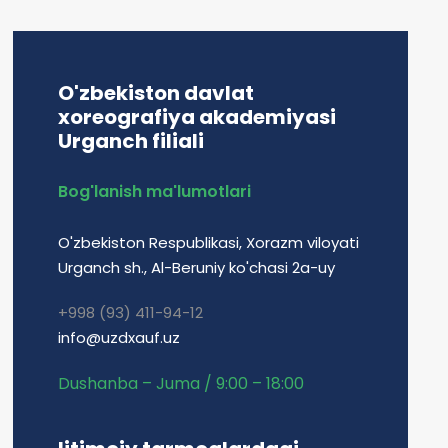
O'zbekiston davlat
xoreografiya akademiyasi
Urganch filiali
Bog'lanish ma'lumotlari
O'zbekiston Respublikasi, Xorazm viloyati
Urganch sh., Al-Beruniy ko'chasi 2a-uy
+998 (93) 411-94-12
info@uzdxauf.uz
Dushanba – Juma / 9:00 – 18:00