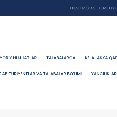
FILIAL HAQIDA
FILIAL US
YORIY HUJJATLAR
TALABALARGA
KELAJAKKA QA
K ABITURIYENTLAR VA TALABALAR BO'LIMI
YANGILIKLAR