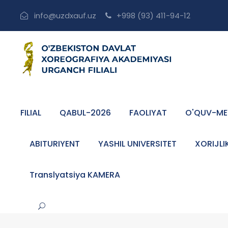
info@uzdxauf.uz
+998 (93) 411-94-12
FILIAL
QABUL-2026
FAOLIYAT
O'QUV-ME
ABITURIYENT
YASHIL UNIVERSITET
XORIJLI
Translyatsiya KAMERA