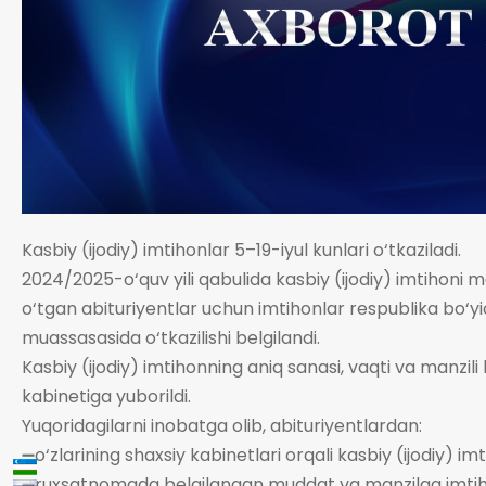
Kasbiy (ijodiy) imtihonlar 5–19-iyul kunlari o‘tkaziladi.
2024/2025-o‘quv yili qabulida kasbiy (ijodiy) imtihoni m
o‘tgan abituriyentlar uchun imtihonlar respublika bo‘yich
muassasasida o‘tkazilishi belgilandi.
Kasbiy (ijodiy) imtihonning aniq sanasi, vaqti va manzili
kabinetiga yuborildi.
Yuqoridagilarni inobatga olib, abituriyentlardan:
➖o‘zlarining shaxsiy kabinetlari orqali kasbiy (ijodiy) im
➖ruxsatnomada belgilangan muddat va manzilga imtihon 