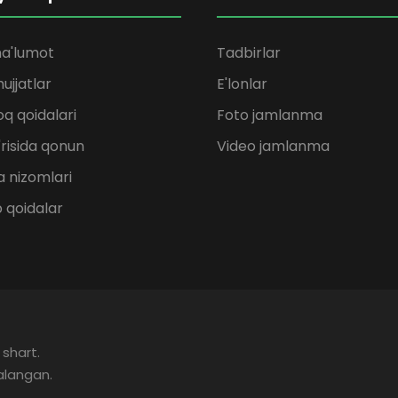
a'lumot
Tadbirlar
ujjatlar
E'lonlar
q qoidalari
Foto jamlanma
'risida qonun
Video jamlanma
 nizomlari
b qoidalar
 shart.
alangan.