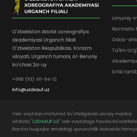
Umumiy m
Normativ h
O'zbekiston davlat xoreografiya
Odob-ahlo
akademiyasi Urganch filiali
O'zbekiston Respublikasi, Xorazm
Ta'lim to'g
viloyati, Urganch tumani, Al-Beruniy
Akademiya
ko'chasi 2a-uy
Ichki tarti
+998 (93) 411-94-12
info@uzdxauf.uz
Veb-saytdan ma'lumot ko'chirilganda asosiy manba
sifatida "
UZDXAUF.UZ
" veb saytidaga havola ko'rsatilishi
Barcha huquqlar amaldagi qonunchilik doirasida himoy