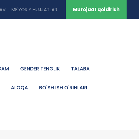
TAVI
ME'YORIY HUJJATLAR
Murojaat qoldirish
DAM
GENDER TENGLIK
TALABA
ALOQA
BO'SH ISH O'RINLARI