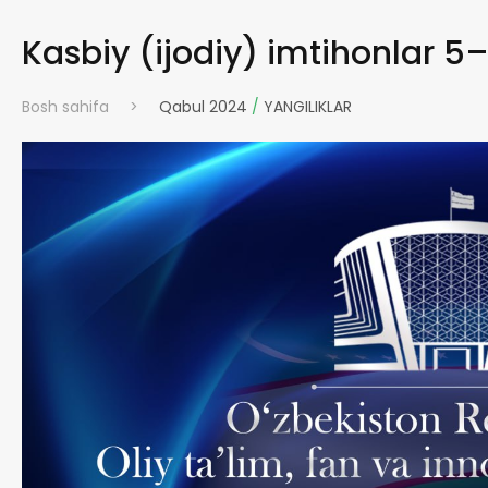
Kasbiy (ijodiy) imtihonlar 5–1
Bosh sahifa
>
Qabul 2024
/
YANGILIKLAR