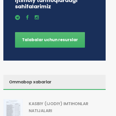
Ijtimoiy tarmoqlardagi
sahifalarimiz
Talabalar uchun resurslar
Ommabop xabarlar
KASBIY (IJODIY) IMTIHONLAR
NATIJALARI