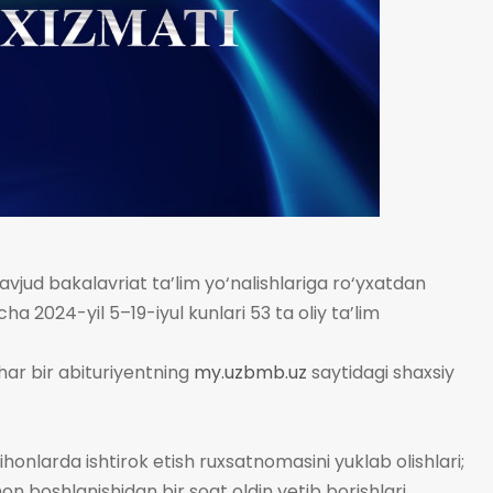
avjud bakalavriat ta’lim yo‘nalishlariga ro‘yxatdan
a 2024-yil 5–19-iyul kunlari 53 ta oliy ta’lim
 har bir abituriyentning
my.uzbmb.uz
saytidagi shaxsiy
tihonlarda ishtirok etish ruxsatnomasini yuklab olishlari;
boshlanishidan bir soat oldin yetib borishlari