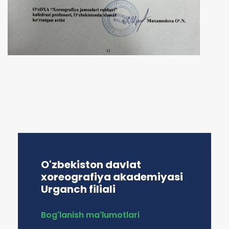
O'zbekiston davlat
xoreografiya akademiyasi
Urganch filiali
Bog'lanish ma'lumotlari