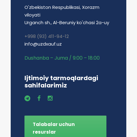
O'zbekiston Respublikasi, Xorazm
viloyati
Urganch sh., Al-Beruniy ko'chasi 2a-uy
+998 (93) 411-94-12
info@uzdxauf.uz
Dushanba – Juma / 9:00 – 18:00
Ijtimoiy tarmoqlardagi
sahifalarimiz
Talabalar uchun
resurslar