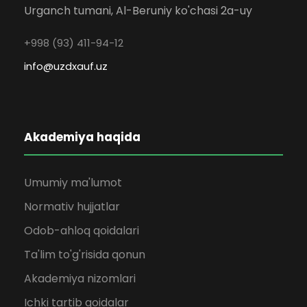
Urganch tumani, Al-Beruniy ko'chasi 2a-uy
+998 (93) 411-94-12
info@uzdxauf.uz
Akademiya haqida
Umumiy ma'lumot
Normativ hujjatlar
Odob-ahloq qoidalari
Ta'lim to'g'risida qonun
Akademiya nizomlari
Ichki tartib qoidalar