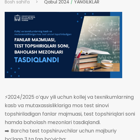
Bosh sahifa
>
Qabul 2024
/
YANGILIKLAR
⚡️2024/2025 oʻquv yili uchun kollej va texnikumlarning
kasb va mutaxassisliklariga mos test sinovi
topshiriladigan fanlar majmuasi, test topshiriqlari soni
hamda baholash mezonlari tasdiqlandi.
➡️ Barcha test topshiruvchilar uchun majburiy
bo‘lgan 3 ta fan bo‘yicha: