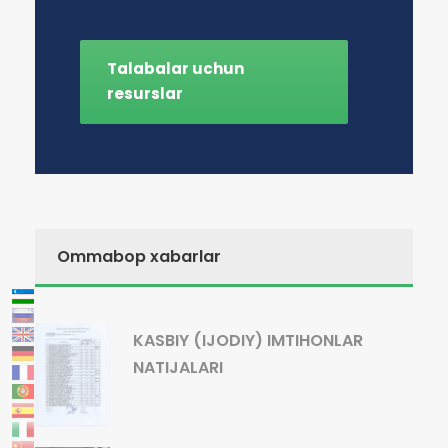
Talabalar uchun
resurslar
Ommabop xabarlar
KASBIY (IJODIY) IMTIHONLAR
NATIJALARI