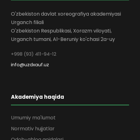
O'zbekiston davlat xoreografiya akademiyasi
Urganch filiali
O'zbekiston Respublikasi, Xorazm viloyati,
Urganch tumani, Al-Beruniy ko'chasi 2a-uy
+998 (93) 411-94-12
info@uzdxauf.uz
Akademiya haqida
Umumiy ma'lumot
Normativ hujjatlar
Odob-ahloq qoidalari