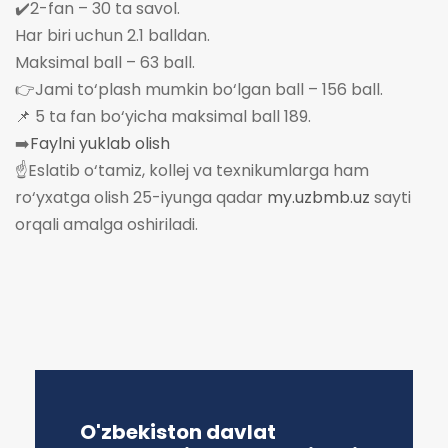
✔️2-fan – 30 ta savol.
Har biri uchun 2.1 balldan.
Maksimal ball – 63 ball.
👉Jami to‘plash mumkin bo‘lgan ball – 156 ball.
📌 5 ta fan bo‘yicha maksimal ball 189.
➡️
Faylni yuklab olish
☝️Eslatib o‘tamiz, kollej va texnikumlarga ham
ro‘yxatga olish 25-iyunga qadar
my.uzbmb.uz
sayti
orqali amalga oshiriladi.
O'zbekiston davlat